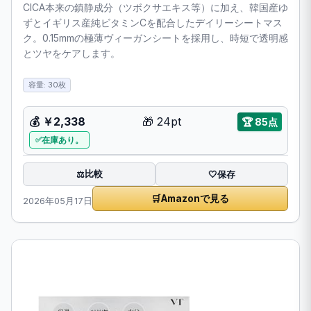
CICA本来の鎮静成分（ツボクサエキス等）に加え、韓国産ゆ
ずとイギリス産純ビタミンCを配合したデイリーシートマス
ク。0.15mmの極薄ヴィーガンシートを採用し、時短で透明感
とツヤをケアします。
容量: 30枚
💰
￥2,338
🎁
24pt
🏆
85点
在庫あり。
比較
⚖️
🤍
保存
🛒
Amazonで見る
2026年05月17日