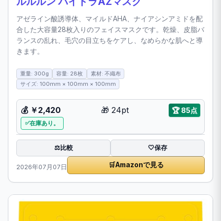
ルルルン ハイドラAZマスク
アゼライン酸誘導体、マイルドAHA、ナイアシンアミドを配
合した大容量28枚入りのフェイスマスクです。乾燥、皮脂バ
ランスの乱れ、毛穴の目立ちをケアし、なめらかな肌へと導
きます。
重量: 300g
容量: 28枚
素材: 不織布
サイズ: 100mm × 100mm × 100mm
💰
￥2,420
🎁
24pt
🏆
85点
在庫あり。
比較
⚖️
🤍
保存
🛒
Amazonで見る
2026年07月07日