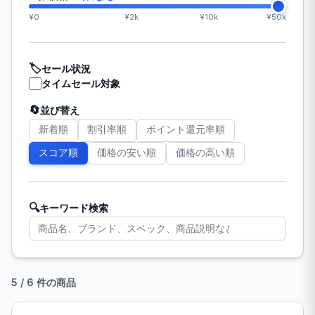
¥0
¥2k
¥10k
¥50k
🏷️
セール状況
タイムセール対象
🔄
並び替え
新着順
割引率順
ポイント還元率順
スコア順
価格の安い順
価格の高い順
🔍
キーワード検索
5 / 6 件の商品