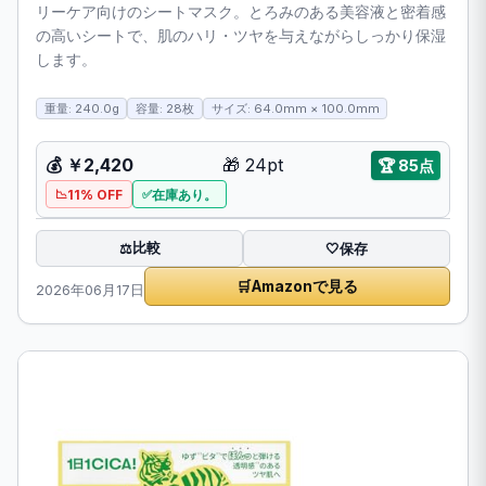
リーケア向けのシートマスク。とろみのある美容液と密着感
の高いシートで、肌のハリ・ツヤを与えながらしっかり保湿
します。
重量: 240.0g
容量: 28枚
サイズ: 64.0mm × 100.0mm
💰
￥2,420
🎁
24pt
🏆
85点
11% OFF
在庫あり。
比較
⚖️
🤍
保存
🛒
Amazonで見る
2026年06月17日