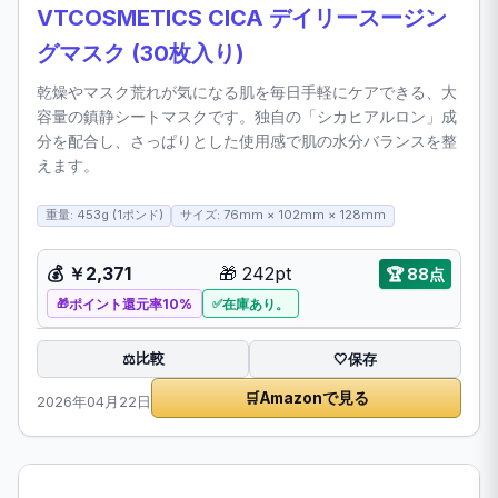
VTCOSMETICS CICA デイリースージン
グマスク (30枚入り)
乾燥やマスク荒れが気になる肌を毎日手軽にケアできる、大
容量の鎮静シートマスクです。独自の「シカヒアルロン」成
分を配合し、さっぱりとした使用感で肌の水分バランスを整
えます。
重量: 453g (1ポンド)
サイズ: 76mm × 102mm × 128mm
💰
￥2,371
🎁
242pt
🏆
88点
ポイント還元率10%
在庫あり。
比較
⚖️
🤍
保存
🛒
Amazonで見る
2026年04月22日