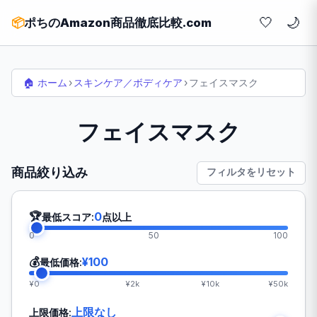
🤍
📦
ポちのAmazon商品徹底比較.com
🏠 ホーム
›
スキンケア／ボディケア
›
フェイスマスク
フェイスマスク
商品絞り込み
フィルタをリセット
🏆
0
最低スコア:
点以上
0
50
100
💰
¥100
最低価格:
¥0
¥2k
¥10k
¥50k
上限なし
上限価格: