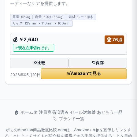
ーディーなケアを提供します。
重量: 580g
容量: 30枚 (350g)
素材: シート素材
サイズ: 129mm × 110mm × 100mm
💰
￥2,640
🏆
76点
現在在庫切れです。
比較
⚖️
🤍
保存
🛒
Amazonで見る
2026年05月10日
🏠 ホーム
🎯 注目商品10選
🔥 セール対象
🎁 あともう一品
🏷️ ブランド一覧
ポちのAmazon商品徹底比較.comは、Amazon.co.jpを宣伝しリンクす
ることによってサイトが紹介料を獲得できる手段を提供することを目的