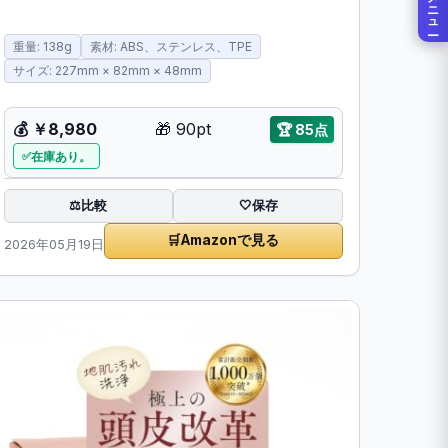
メニュー
重量: 138g
素材: ABS、ステンレス、TPE
サイズ: 227mm × 82mm × 48mm
💰
￥8,980
🎁
90pt
🏆
85点
在庫あり。
比較
⚖️
🤍
保存
🛒
Amazonで見る
2026年05月19日