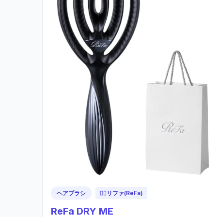
ヘアブラシ
💆‍♀️
リファ(ReFa)
ReFa DRY ME