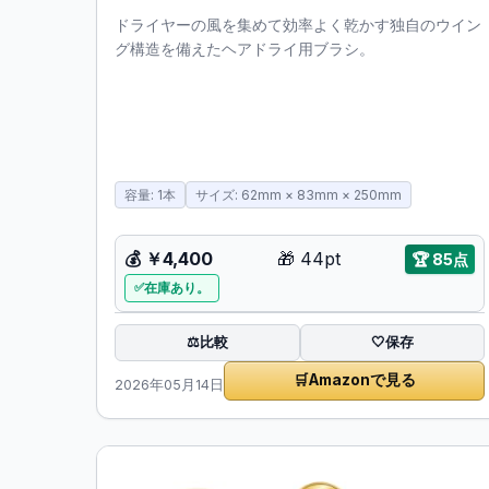
ドライヤーの風を集めて効率よく乾かす独自のウイン
グ構造を備えたヘアドライ用ブラシ。
容量: 1本
サイズ: 62mm × 83mm × 250mm
💰
￥4,400
🎁
44pt
🏆
85点
在庫あり。
比較
⚖️
🤍
保存
🛒
Amazonで見る
2026年05月14日