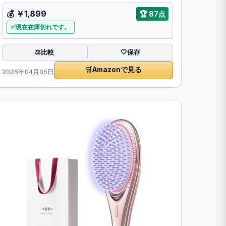
💰
￥1,899
🏆
87点
現在在庫切れです。
比較
⚖️
🤍
保存
🛒
Amazonで見る
2026年04月05日