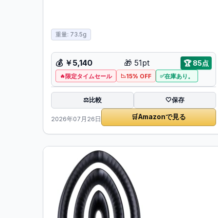
重量: 73.5g
💰
￥5,140
🎁
51pt
🏆
85点
限定タイムセール
15% OFF
在庫あり。
比較
⚖️
🤍
保存
🛒
Amazonで見る
2026年07月26日