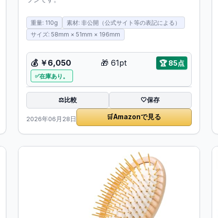
重量: 110g
素材: 非公開（公式サイト等の表記による）
サイズ: 58mm × 51mm × 196mm
💰
￥6,050
🎁
61pt
🏆
85点
在庫あり。
比較
⚖️
🤍
保存
🛒
Amazonで見る
2026年06月28日