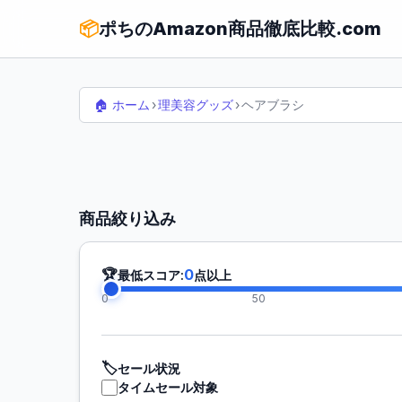
📦
ポちのAmazon商品徹底比較.com
🏠 ホーム
›
理美容グッズ
›
ヘアブラシ
商品絞り込み
🏆
0
最低スコア:
点以上
0
50
🏷️
セール状況
タイムセール対象