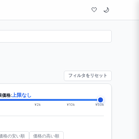
🤍
フィルタをリセット
上限なし
限価格:
¥2k
¥10k
¥50k
価格の安い順
価格の高い順