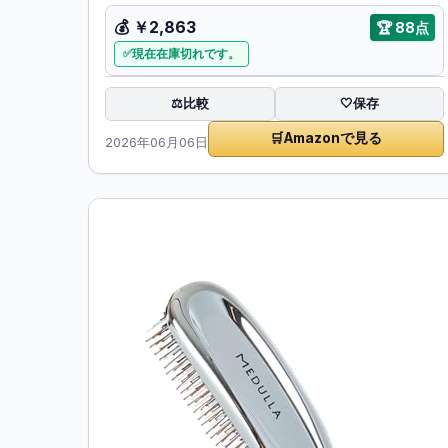
💰
￥2,863
🏆
88点
現在在庫切れです。
比較
⚖️
🤍
保存
🛒
Amazonで見る
2026年06月06日