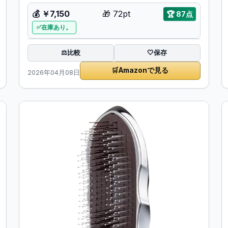
💰
￥7,150
🎁
72pt
🏆
87点
在庫あり。
比較
⚖️
🤍
保存
🛒
Amazonで見る
2026年04月08日