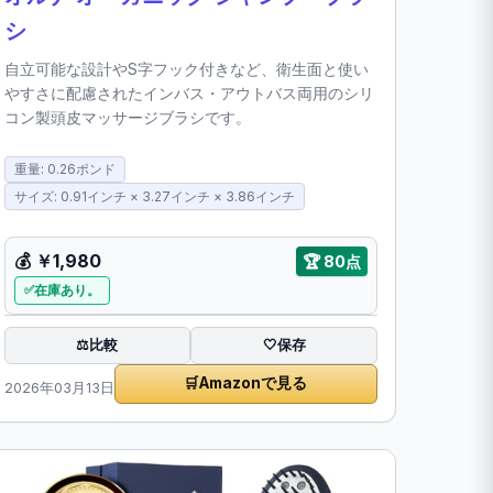
シ
自立可能な設計やS字フック付きなど、衛生面と使い
やすさに配慮されたインバス・アウトバス両用のシリ
コン製頭皮マッサージブラシです。
重量: 0.26ポンド
サイズ: 0.91インチ × 3.27インチ × 3.86インチ
💰
￥1,980
🏆
80点
在庫あり。
比較
⚖️
🤍
保存
🛒
Amazonで見る
2026年03月13日