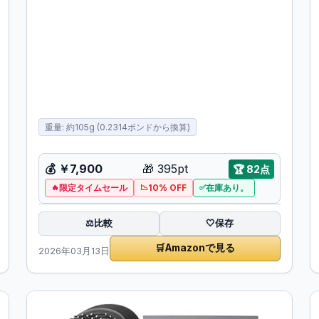
重量: 約105g (0.2314ポンドから換算)
💰
￥7,900
🎁
395pt
🏆
82点
限定タイムセール
10% OFF
在庫あり。
比較
⚖️
🤍
保存
🛒
Amazonで見る
2026年03月13日