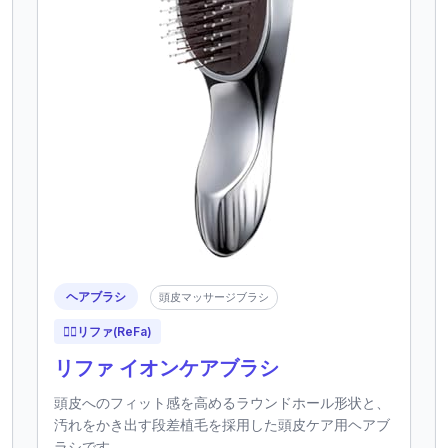
ヘアブラシ
頭皮マッサージブラシ
💆‍♀️
リファ(ReFa)
リファ イオンケアブラシ
頭皮へのフィット感を高めるラウンドホール形状と、
汚れをかき出す段差植毛を採用した頭皮ケア用ヘアブ
ラシです。