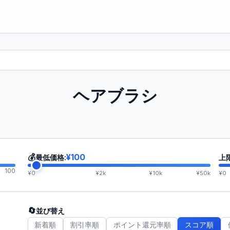
ヘアブラシ
💰
¥100
最低価格:
上
100
¥0
¥2k
¥10k
¥50k
¥0
🔄
並び替え
新着順
割引率順
ポイント還元率順
スコア順