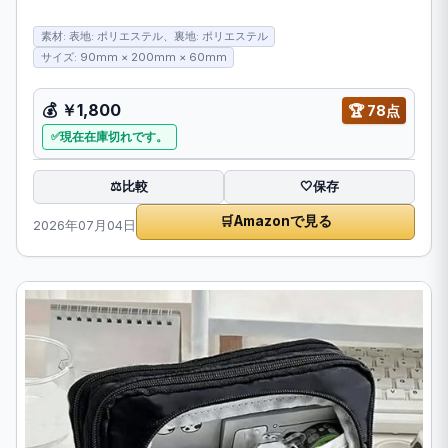
素材: 表地: ポリエステル、裏地: ポリエステル
サイズ: 90mm × 200mm × 60mm
💰
￥1,800
🏆
78点
現在在庫切れです。
比較
⚖️
🤍
保存
🛒
Amazonで見る
2026年07月04日