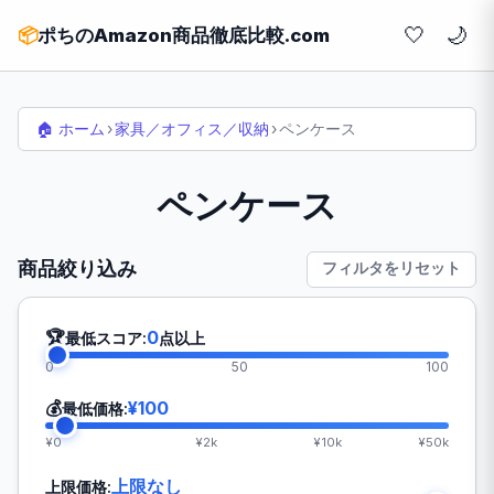
🤍
📦
ポちのAmazon商品徹底比較.com
🏠 ホーム
›
家具／オフィス／収納
›
ペンケース
ペンケース
商品絞り込み
フィルタをリセット
🏆
0
最低スコア:
点以上
0
50
100
💰
¥100
最低価格:
¥0
¥2k
¥10k
¥50k
上限なし
上限価格: