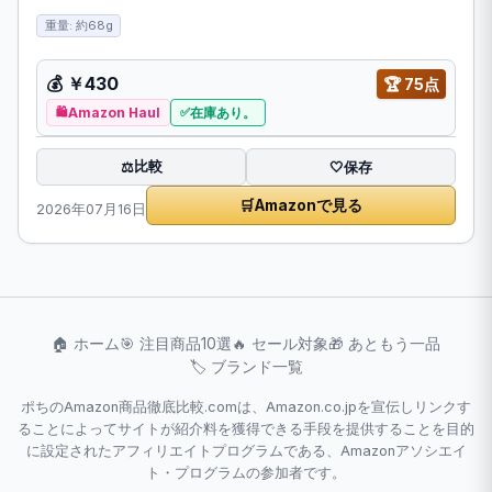
重量: 約68g
💰
￥430
🏆
75点
Amazon Haul
在庫あり。
比較
⚖️
🤍
保存
🛒
Amazonで見る
2026年07月16日
🏠 ホーム
🎯 注目商品10選
🔥 セール対象
🎁 あともう一品
🏷️ ブランド一覧
ポちのAmazon商品徹底比較.comは、Amazon.co.jpを宣伝しリンクす
ることによってサイトが紹介料を獲得できる手段を提供することを目的
に設定されたアフィリエイトプログラムである、Amazonアソシエイ
ト・プログラムの参加者です。