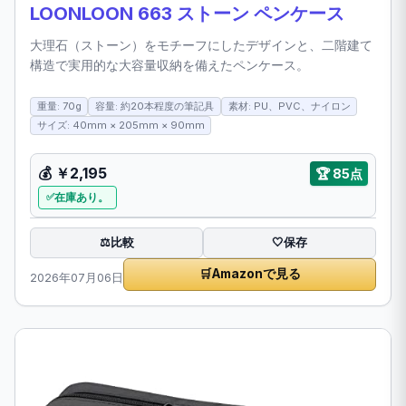
LOONLOON 663 ストーン ペンケース
大理石（ストーン）をモチーフにしたデザインと、二階建て
構造で実用的な大容量収納を備えたペンケース。
重量: 70g
容量: 約20本程度の筆記具
素材: PU、PVC、ナイロン
サイズ: 40mm × 205mm × 90mm
💰
￥2,195
🏆
85点
在庫あり。
比較
⚖️
🤍
保存
🛒
Amazonで見る
2026年07月06日