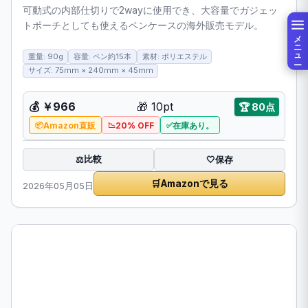
可動式の内部仕切りで2wayに使用でき、大容量でガジェッ
トポーチとしても使えるペンケースの海外販売モデル。
メニュー
重量: 90g
容量: ペン約15本
素材: ポリエステル
サイズ: 75mm × 240mm × 45mm
💰
￥966
🎁
10pt
🏆
80点
Amazon直販
20% OFF
在庫あり。
比較
⚖️
🤍
保存
🛒
Amazonで見る
2026年05月05日