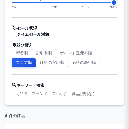
¥0
¥2k
¥10k
¥50k
🏷️
セール状況
タイムセール対象
🔄
並び替え
新着順
割引率順
ポイント還元率順
スコア順
価格の安い順
価格の高い順
🔍
キーワード検索
4 件の商品