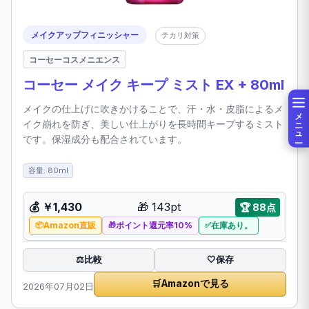
メイクアップフィニッシャー
テカリ対策
コーセーコスメニエンス
コーセー メイク キープ ミスト EX + 80ml
メイクの仕上げに吹きかけることで、汗・水・皮脂によるメ
メニュー
イク崩れを防ぎ、美しい仕上がりを長時間キープするミスト
です。保湿成分も配合されています。
容量: 80ml
💰
￥1,430
🎁
143pt
🏆
88点
Amazon直販
ポイント還元率10%
在庫あり。
比較
⚖️
🤍
保存
🛒
Amazonで見る
2026年07月02日