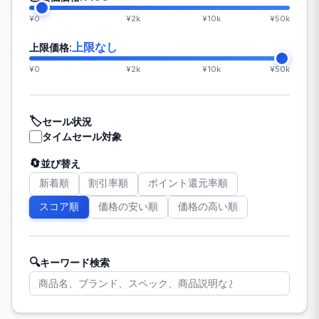
¥0
¥2k
¥10k
¥50k
上限なし
上限価格:
¥0
¥2k
¥10k
¥50k
🏷️
セール状況
タイムセール対象
🔄
並び替え
新着順
割引率順
ポイント還元率順
スコア順
価格の安い順
価格の高い順
🔍
キーワード検索