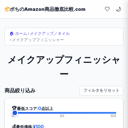
🤍
📦
ポちのAmazon商品徹底比較.com
🏠 ホーム
›
メイクアップ／ネイル
›
メイクアップフィニッシャー
メイクアップフィニッシャ
ー
商品絞り込み
フィルタをリセット
🏆
0
最低スコア:
点以上
0
50
100
💰
¥100
最低価格: