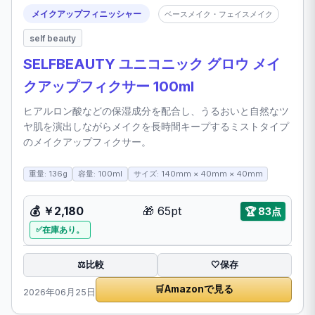
メイクアップフィニッシャー
ベースメイク・フェイスメイク
self beauty
SELFBEAUTY ユニコニック グロウ メイ
クアップフィクサー 100ml
ヒアルロン酸などの保湿成分を配合し、うるおいと自然なツ
ヤ肌を演出しながらメイクを長時間キープするミストタイプ
のメイクアップフィクサー。
重量: 136g
容量: 100ml
サイズ: 140mm × 40mm × 40mm
💰
￥2,180
🎁
65pt
🏆
83点
在庫あり。
比較
⚖️
🤍
保存
🛒
Amazonで見る
2026年06月25日