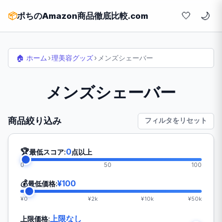
🤍
📦
ポちのAmazon商品徹底比較.com
🏠 ホーム
›
理美容グッズ
›
メンズシェーバー
メンズシェーバー
商品絞り込み
フィルタをリセット
🏆
0
最低スコア:
点以上
0
50
100
💰
¥100
最低価格:
¥0
¥2k
¥10k
¥50k
上限なし
上限価格: