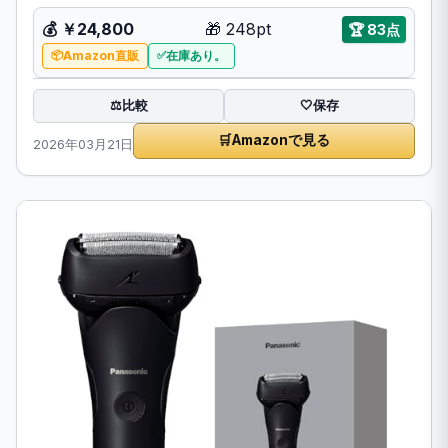
💰
￥24,800
🎁
248pt
🏆
83点
Amazon直販
在庫あり。
比較
⚖️
🤍
保存
🛒
Amazonで見る
2026年03月21日