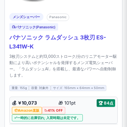
メンズシェーバー
Panasonic
📺
パナソニック(Panasonic)
パナソニック ラムダッシュ 3枚刃 ES-
L341W-K
3枚刃システムと約13,000ストローク/分のリニアモーター駆
動により高いポテンシャルを発揮するメンズ電気シェーバ
ー。「ラムダッシュAI」を搭載し、最適なパワーへ自動制御
します。
重量: 155g
容量: 対象外
サイズ: 155mm × 64mm × 50mm
💰
￥10,073
🎁
101pt
🏆
84点
Amazon直販
41% OFF
一時的に在庫切れ; 入荷時期は未定です。