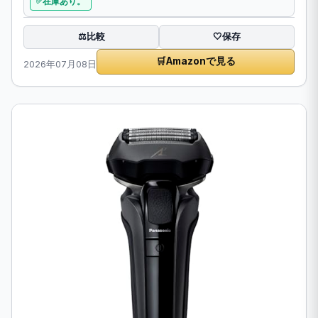
在庫あり。
比較
⚖️
🤍
保存
🛒
Amazonで見る
2026年07月08日