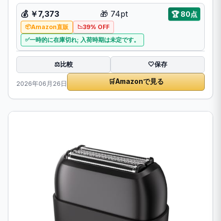
💰
￥7,373
🎁
74pt
🏆
80点
Amazon直販
39% OFF
一時的に在庫切れ; 入荷時期は未定です。
比較
⚖️
🤍
保存
🛒
Amazonで見る
2026年06月26日