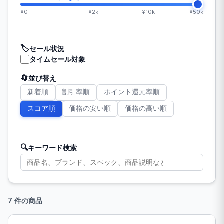
¥0
¥2k
¥10k
¥50k
🏷️
セール状況
タイムセール対象
🔄
並び替え
新着順
割引率順
ポイント還元率順
スコア順
価格の安い順
価格の高い順
🔍
キーワード検索
7 件の商品