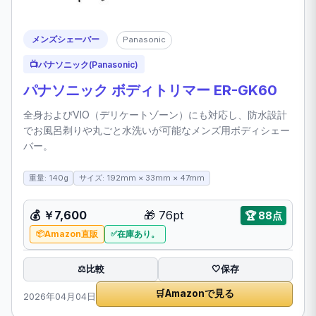
メンズシェーバー
Panasonic
📺
パナソニック(Panasonic)
パナソニック ボディトリマー ER-GK60
全身およびVIO（デリケートゾーン）にも対応し、防水設計
でお風呂剃りや丸ごと水洗いが可能なメンズ用ボディシェー
バー。
重量: 140g
サイズ: 192mm × 33mm × 47mm
💰
￥7,600
🎁
76pt
🏆
88点
Amazon直販
在庫あり。
比較
⚖️
🤍
保存
🛒
Amazonで見る
2026年04月04日