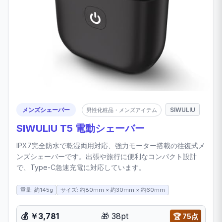
メンズシェーバー
SIWULIU
男性化粧品・メンズアイテム
SIWULIU T5 電動シェーバー
IPX7完全防水で乾湿両用対応、強力モーター搭載の往復式メ
ンズシェーバーです。出張や旅行に便利なコンパクト設計
で、Type-C急速充電に対応しています。
重量: 約145g
サイズ: 約80mm × 約30mm × 約60mm
💰
￥3,781
🎁
38pt
🏆
75点