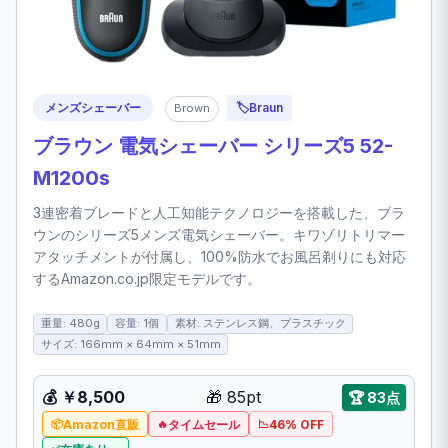
メンズシェーバー
🏷️
Braun
Brown
ブラウン 電気シェーバー シリーズ5 52-
M1200s
3連密着ブレードと人工知能テクノロジーを搭載した、ブラ
ウンのシリーズ5メンズ電気シェーバー。キワゾリトリマー
アタッチメントが付属し、100%防水でお風呂剃りにも対応
するAmazon.co.jp限定モデルです。
重量: 480g
容量: 1個
素材: ステンレス鋼、プラスチック
サイズ: 166mm × 64mm × 51mm
💰
￥8,500
🎁
85pt
🏆
83点
Amazon直販
タイムセール
46% OFF