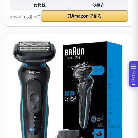
比較
⚖️
🤍
保存
🛒
Amazonで見る
2026年06月14日
メニュー