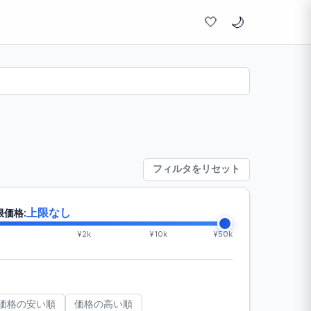
🤍
フィルタをリセット
上限なし
限価格:
¥2k
¥10k
¥50k
価格の安い順
価格の高い順