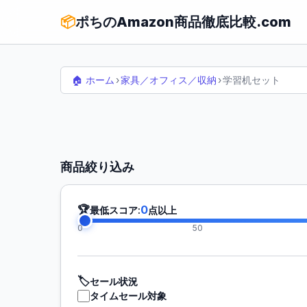
📦
ポちのAmazon商品徹底比較.com
🏠 ホーム
›
家具／オフィス／収納
›
学習机セット
商品絞り込み
🏆
0
最低スコア:
点以上
0
50
🏷️
セール状況
タイムセール対象