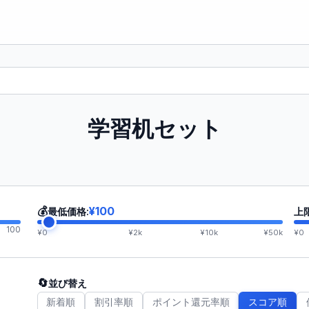
学習机セット
💰
¥100
最低価格:
上
100
¥0
¥2k
¥10k
¥50k
¥0
🔄
並び替え
新着順
割引率順
ポイント還元率順
スコア順