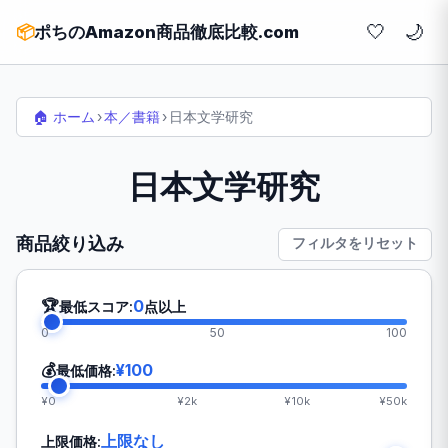
🤍
📦
ポちのAmazon商品徹底比較.com
🏠 ホーム
›
本／書籍
›
日本文学研究
日本文学研究
商品絞り込み
フィルタをリセット
🏆
0
最低スコア:
点以上
0
50
100
💰
¥100
最低価格:
¥0
¥2k
¥10k
¥50k
上限なし
上限価格: