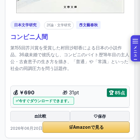
日本文学研究
📕
文藝春秋
評論・文学研究
コンビニ人間
メニュー
第155回芥川賞を受賞した村田沙耶香による日本の小説作
品。36歳未婚で彼氏なし、コンビニのバイト歴18年目の主人
公・古倉恵子の生き方を描き、「普通」や「常識」といった
社会の同調圧力を問う話題作。
💰
￥690
🎁
31pt
🏆
85点
今すぐダウンロードできます。
比較
⚖️
🤍
保存
🛒
Amazonで見る
2026年06月20日