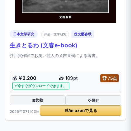
日本文学研究
📕
文藝春秋
評論・文学研究
生きとるわ (文春e-book)
芥川賞作家でお笑い芸人の又吉直樹による著書。
💰
￥2,200
🎁
109pt
🏆
75点
今すぐダウンロードできます。
比較
⚖️
🤍
保存
🛒
Amazonで見る
2026年07月03日