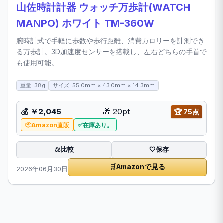
山佐時計計器 ウォッチ万歩計(WATCH
MANPO) ホワイト TM-360W
腕時計式で手軽に歩数や歩行距離、消費カロリーを計測でき
る万歩計。3D加速度センサーを搭載し、左右どちらの手首で
も使用可能。
重量: 38g
サイズ: 55.0mm × 43.0mm × 14.3mm
💰
￥2,045
🎁
20pt
🏆
75点
Amazon直販
在庫あり。
比較
⚖️
🤍
保存
🛒
Amazonで見る
2026年06月30日