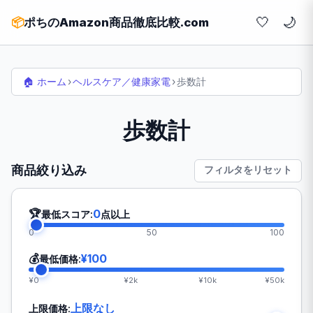
🤍
📦
ポちのAmazon商品徹底比較.com
🏠 ホーム
›
ヘルスケア／健康家電
›
歩数計
歩数計
商品絞り込み
フィルタをリセット
🏆
0
最低スコア:
点以上
0
50
100
💰
¥100
最低価格:
¥0
¥2k
¥10k
¥50k
上限なし
上限価格: