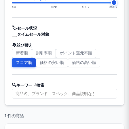
¥0
¥2k
¥10k
¥50k
🏷️
セール状況
タイムセール対象
🔄
並び替え
新着順
割引率順
ポイント還元率順
スコア順
価格の安い順
価格の高い順
🔍
キーワード検索
1 件の商品