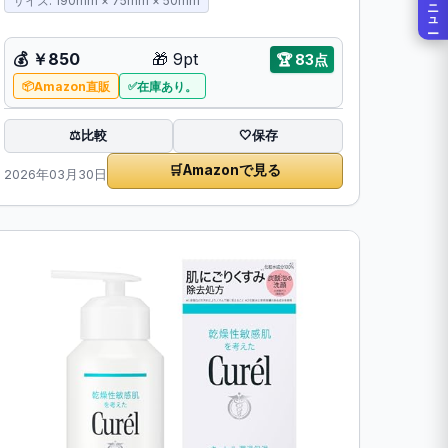
メニュー
サイズ: 190mm × 75mm × 50mm
💰
￥850
🎁
9pt
🏆
83点
Amazon直販
在庫あり。
比較
⚖️
🤍
保存
🛒
Amazonで見る
2026年03月30日