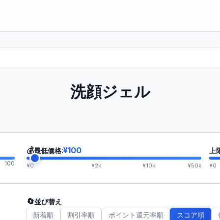
洗顔ジェル
💰
¥100
最低価格:
上
100
¥0
¥2k
¥10k
¥50k
¥0
🔄
並び替え
新着順
割引率順
ポイント還元率順
スコア順