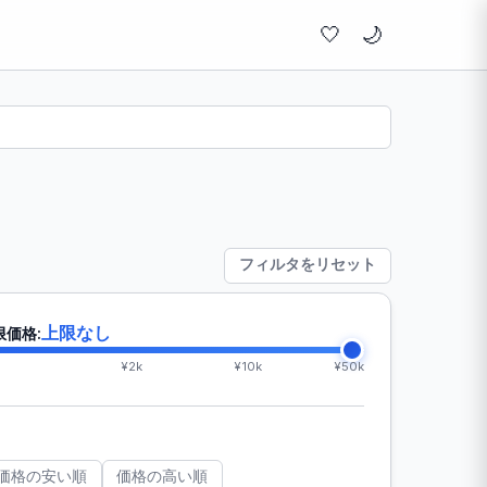
🤍
フィルタをリセット
上限なし
限価格:
¥2k
¥10k
¥50k
価格の安い順
価格の高い順