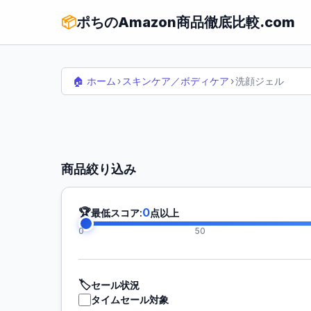
📦
ポちのAmazon商品徹底比較.com
🏠 ホーム
›
スキンケア／ボディケア
›
洗顔ジェル
商品絞り込み
🏆
0
最低スコア:
点以上
0
50
🏷️
セール状況
タイムセール対象