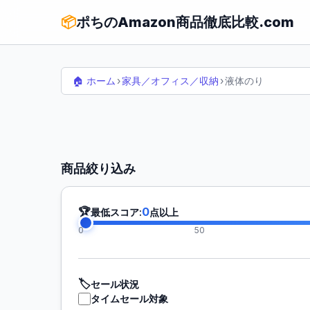
📦
ポちのAmazon商品徹底比較.com
🏠 ホーム
›
家具／オフィス／収納
›
液体のり
商品絞り込み
🏆
0
最低スコア:
点以上
0
50
🏷️
セール状況
タイムセール対象