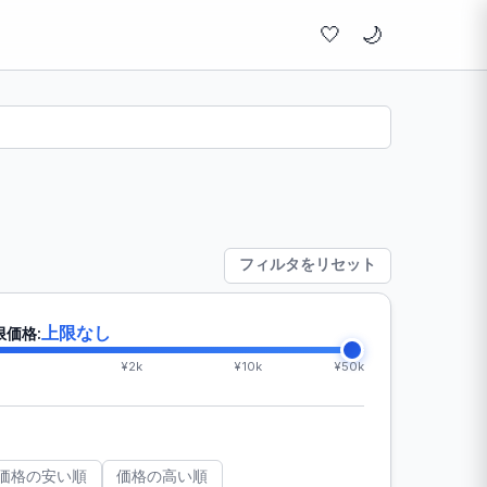
🤍
フィルタをリセット
上限なし
限価格:
¥2k
¥10k
¥50k
価格の安い順
価格の高い順