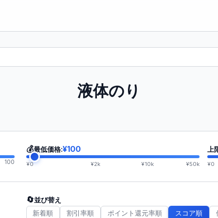
液体のり
💰
¥100
最低価格:
上
100
¥0
¥2k
¥10k
¥50k
¥0
🔄
並び替え
新着順
割引率順
ポイント還元率順
スコア順