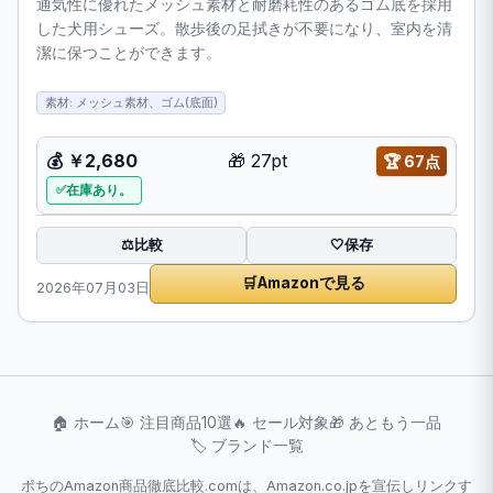
通気性に優れたメッシュ素材と耐磨耗性のあるゴム底を採用
した犬用シューズ。散歩後の足拭きが不要になり、室内を清
潔に保つことができます。
素材: メッシュ素材、ゴム(底面)
💰
￥2,680
🎁
27pt
🏆
67点
在庫あり。
比較
⚖️
🤍
保存
🛒
Amazonで見る
2026年07月03日
🏠 ホーム
🎯 注目商品10選
🔥 セール対象
🎁 あともう一品
🏷️ ブランド一覧
ポちのAmazon商品徹底比較.comは、Amazon.co.jpを宣伝しリンクす