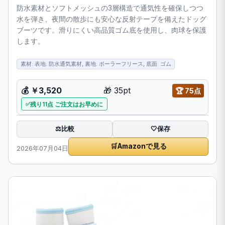
防水素材とソフトメッシュの3層構造で通気性を確保しつつ
水を弾き、夜間の散歩にも安心な反射テープを備えたドッグ
ブーツです。滑りにくい高品質ゴム底を使用し、肉球を保護
します。
素材: 表地: 防水通気素材, 裏地: ポーラーフリース, 底面: ゴム
💰
￥3,520
🎁
35pt
🏆
75点
残り11点 ご注文はお早めに
比較
⚖️
🤍
保存
🛒
Amazonで見る
2026年07月04日