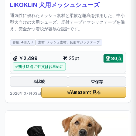
LIKOKLIN 犬用メッシュシューズ
通気性に優れたメッシュ素材と柔軟な靴底を採用した、中小
型犬向けの犬用シューズ。反射テープとマジックテープを備
え、安全かつ着脱が容易な設計です。
容量: 4個入り
素材: メッシュ素材、反射マジックテープ
💰
￥2,499
🎁
25pt
🏆
80点
残り12点 ご注文はお早めに
比較
⚖️
🤍
保存
🛒
Amazonで見る
2026年07月03日