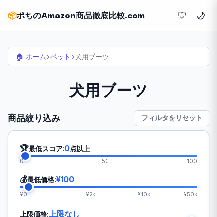
🤍
📦
ポちのAmazon商品徹底比較.com
🏠 ホーム
›
ペット
›
犬用ブーツ
犬用ブーツ
商品絞り込み
フィルタをリセット
🏆
0
最低スコア:
点以上
0
50
100
💰
¥100
最低価格:
¥0
¥2k
¥10k
¥50k
上限なし
上限価格: