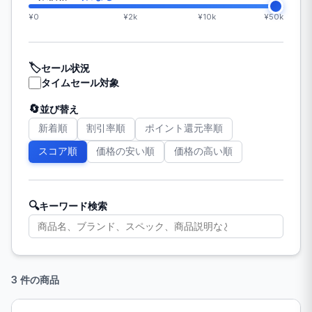
¥0
¥2k
¥10k
¥50k
🏷️
セール状況
タイムセール対象
🔄
並び替え
新着順
割引率順
ポイント還元率順
スコア順
価格の安い順
価格の高い順
🔍
キーワード検索
3 件の商品