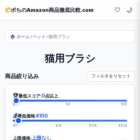
🤍
📦
ポちのAmazon商品徹底比較.com
🏠 ホーム
›
ペット
›
猫用ブラシ
猫用ブラシ
商品絞り込み
フィルタをリセット
🏆
0
最低スコア:
点以上
0
50
100
💰
¥100
最低価格:
¥0
¥2k
¥10k
¥50k
上限なし
上限価格: