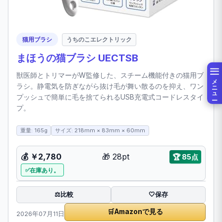
猫用ブラシ
うちのこエレクトリック
まほうの猫ブラシ UECTSB
獣医師とトリマーがW監修した、スチーム機能付きの猫用ブ
メニュー
ラシ。静電気を防ぎながら抜け毛が舞い散るのを抑え、ワン
プッシュで簡単に毛を捨てられるUSB充電式コードレスタイ
プ。
重量: 165g
サイズ: 218mm × 83mm × 60mm
💰
￥2,780
🎁
28pt
🏆
85点
在庫あり。
比較
⚖️
🤍
保存
🛒
Amazonで見る
2026年07月11日