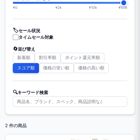
¥0
¥2k
¥10k
¥50k
🏷️
セール状況
タイムセール対象
🔄
並び替え
新着順
割引率順
ポイント還元率順
スコア順
価格の安い順
価格の高い順
🔍
キーワード検索
2 件の商品