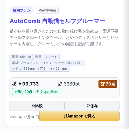
猫用ブラシ
PawSwing
AutoComb 自動猫セルフグルーマー
猫が箱を通り過ぎるだけで自動で抜け毛を集める、電源不要
のセルフグルーミングツール。おやつディスペンサーとセン
サーを内蔵し、グルーミングの頻度も記録可能です。
重量: 8500g
容量: 1ユニット
素材: プラスチック、ゴム（マッサージ針の先端）
サイズ: 498mm × 719mm × 234mm
💰
￥99,733
🎁
3989pt
🏆
70点
残り20点 ご注文はお早めに
比較
⚖️
🤍
保存
🛒
Amazonで見る
2026年07月06日