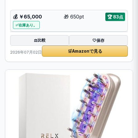
💰
￥65,000
🎁
650pt
🏆
83点
在庫あり。
比較
⚖️
🤍
保存
🛒
Amazonで見る
2026年07月02日