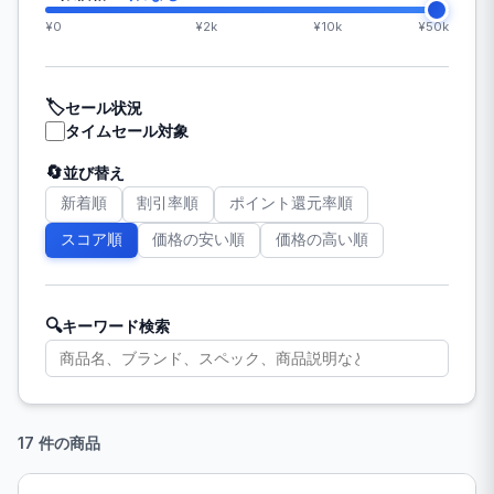
¥0
¥2k
¥10k
¥50k
🏷️
セール状況
タイムセール対象
🔄
並び替え
新着順
割引率順
ポイント還元率順
スコア順
価格の安い順
価格の高い順
🔍
キーワード検索
17 件の商品