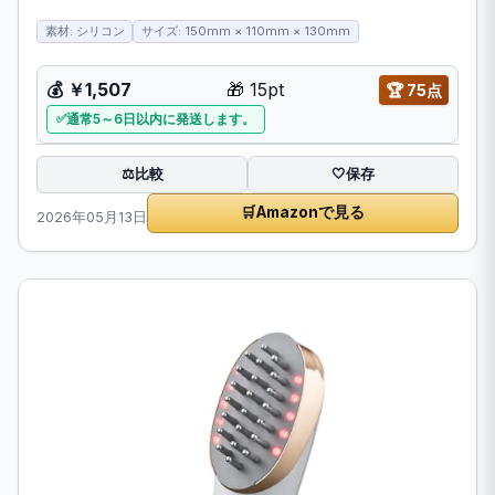
素材: シリコン
サイズ: 150mm × 110mm × 130mm
💰
￥1,507
🎁
15pt
🏆
75点
通常5～6日以内に発送します。
比較
⚖️
🤍
保存
🛒
Amazonで見る
2026年05月13日