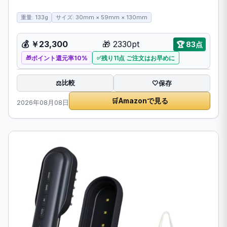
重量: 133g
サイズ: 30mm × 59mm × 130mm
💰
￥23,300
🎁
2330pt
🏆
83点
ポイント還元率10%
残り11点 ご注文はお早めに
比較
⚖️
🤍
保存
🛒
Amazonで見る
2026年08月08日