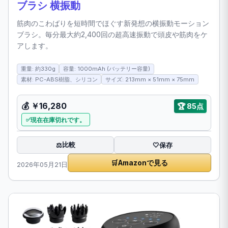
ブラシ 横振動
筋肉のこわばりを短時間でほぐす新発想の横振動モーション
ブラシ。毎分最大約2,400回の超高速振動で頭皮や筋肉をケ
アします。
重量: 約330g
容量: 1000mAh (バッテリー容量)
素材: PC-ABS樹脂、シリコン
サイズ: 213mm × 51mm × 75mm
💰
￥16,280
🏆
85点
現在在庫切れです。
比較
⚖️
🤍
保存
🛒
Amazonで見る
2026年05月21日