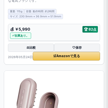
な電気ブラシです。
重量: 115g
容量: 動作時間: 約2時間
サイズ: 230.9mm × 36.9mm × 51.9mm
💰
￥5,990
🏆
82点
在庫あり。
比較
⚖️
🤍
保存
🛒
Amazonで見る
2026年05月24日