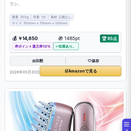
ラシ。
重量: 350g
容量: 1台
素材: 記載なし
サイズ: 150mm × 110mm × 130mm
💰
￥14,850
🎁
1485pt
🏆
85点
ポイント還元率10%
在庫あり。
比較
⚖️
🤍
保存
🛒
Amazonで見る
2026年05月20日