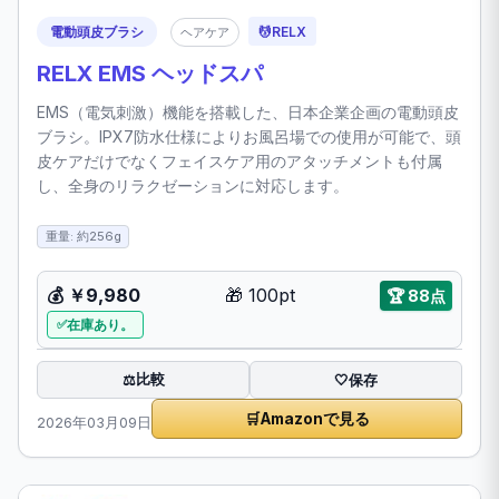
電動頭皮ブラシ
💆
RELX
ヘアケア
RELX EMS ヘッドスパ
EMS（電気刺激）機能を搭載した、日本企業企画の電動頭皮
ブラシ。IPX7防水仕様によりお風呂場での使用が可能で、頭
皮ケアだけでなくフェイスケア用のアタッチメントも付属
し、全身のリラクゼーションに対応します。
重量: 約256g
💰
￥9,980
🎁
100pt
🏆
88点
在庫あり。
比較
⚖️
🤍
保存
🛒
Amazonで見る
2026年03月09日