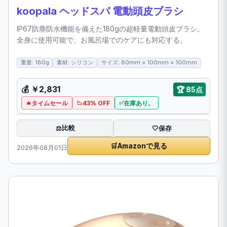
koopala ヘッドスパ 電動頭皮ブラシ
IP67防塵防水機能を備えた180gの超軽量電動頭皮ブラシ。
全身に使用可能で、お風呂場でのケアにも対応する。
重量: 180g
素材: シリコン
サイズ: 80mm × 100mm × 100mm
💰
￥2,831
🏆
85点
タイムセール
43% OFF
在庫あり。
比較
⚖️
🤍
保存
🛒
Amazonで見る
2026年08月01日