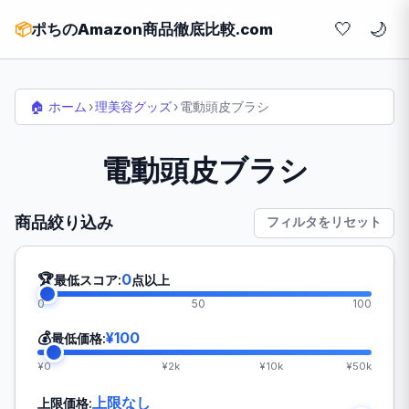
🤍
📦
ポちのAmazon商品徹底比較.com
🏠 ホーム
›
理美容グッズ
›
電動頭皮ブラシ
電動頭皮ブラシ
商品絞り込み
フィルタをリセット
🏆
0
最低スコア:
点以上
0
50
100
💰
¥100
最低価格:
¥0
¥2k
¥10k
¥50k
上限なし
上限価格: