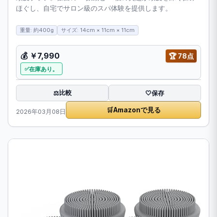
ほぐし、自宅でサロン級のスパ体験を提供します。
重量: 約400g
サイズ: 14cm × 11cm × 11cm
💰
￥7,990
🏆
78点
在庫あり。
比較
⚖️
🤍
保存
🛒
Amazonで見る
2026年03月08日