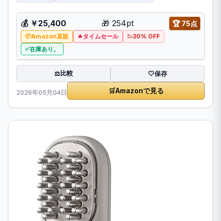
💰
￥25,400
🎁
254pt
🏆
75点
Amazon直販
タイムセール
30% OFF
在庫あり。
比較
⚖️
🤍
保存
🛒
Amazonで見る
2026年05月04日