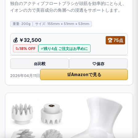
独自のアクティブフロートブラシが頭筋を効率的にとらえ、
イオンの力で美容成分の角層への浸透をサポートします。
重量: 200g
サイズ: 155mm × 51mm × 53mm
💰
￥32,500
🏆
75点
18% OFF
残り4点 ご注文はお早めに
比較
⚖️
🤍
保存
🛒
Amazonで見る
2026年04月11日