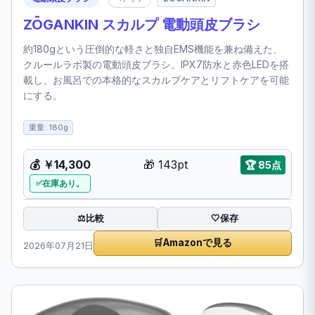
ZŌGANKIN スカルプ 電動頭皮ブラシ
約180gという圧倒的な軽さと独自EMS機能を兼ね備えた、
クルールラボ製の電動頭皮ブラシ。IPX7防水と赤色LEDを搭
載し、お風呂での本格的なスカルプケアとリフトケアを可能
にする。
重量: 180g
💰
￥14,300
🎁
143pt
🏆
85点
在庫あり。
比較
⚖️
🤍
保存
🛒
Amazonで見る
2026年07月21日