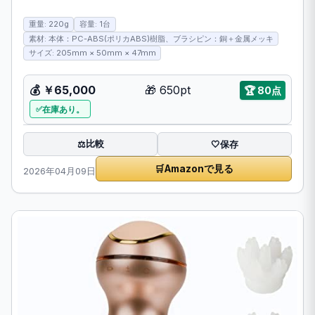
重量: 220g
容量: 1台
素材: 本体：PC-ABS(ポリカABS)樹脂、ブラシピン：銅＋金属メッキ
サイズ: 205mm × 50mm × 47mm
💰
￥65,000
🎁
650pt
🏆
80点
在庫あり。
比較
⚖️
🤍
保存
🛒
Amazonで見る
2026年04月09日