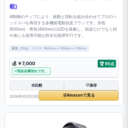
載)
AI制御のチップにより、振動と回転を組み合わせてプロのヘ
ッドスパを再現する多機能電動頭皮ブラシです。赤色
(630nm)・青色(480nm)のLEDを搭載し、頭皮だけでなく顔
や体にも使用可能な防水仕様(IPX7)です。
重量: 230g
サイズ: 160mm × 130mm × 110mm
💰
￥7,000
🏆
85点
現在在庫切れです。
比較
⚖️
🤍
保存
🛒
Amazonで見る
2026年05月23日