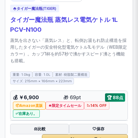
🍚
タイガー魔法瓶(TIGER)
タイガー魔法瓶 蒸気レス電気ケトル 1L
PCV-N100
蒸気を出さない「蒸気レス」と、転倒お湯もれ防止構造を採
用したタイガーの安全特化型電気ケトル1Lモデル（WEB限定
カラー）。カップ1杯を約57秒で沸かすスピード沸とう機能
も搭載。
重量: 1.0kg
容量: 1.0L
素材: 樹脂製二重構造
サイズ: 215mm × 166mm × 223mm
💰
￥6,900
🎁
69pt
🏆
88点
Amazon直販
限定タイムセール
14% OFF
在庫あり。
比較
⚖️
🤍
保存