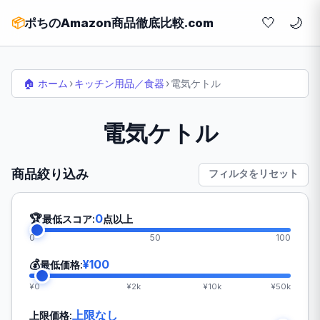
🤍
📦
ポちのAmazon商品徹底比較.com
🏠 ホーム
›
キッチン用品／食器
›
電気ケトル
電気ケトル
商品絞り込み
フィルタをリセット
🏆
0
最低スコア:
点以上
0
50
100
💰
¥100
最低価格:
¥0
¥2k
¥10k
¥50k
上限なし
上限価格: