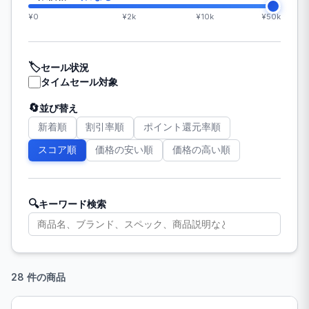
¥0
¥2k
¥10k
¥50k
🏷️
セール状況
タイムセール対象
🔄
並び替え
新着順
割引率順
ポイント還元率順
スコア順
価格の安い順
価格の高い順
🔍
キーワード検索
28 件の商品