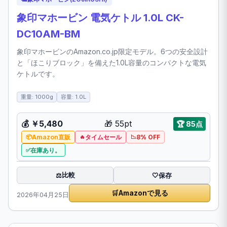
象印マホービン 電気ケトル 1.0L CK-
DC10AM-BM
象印マホービンのAmazon.co.jp限定モデル。6つの安全設計
と「ほこりブロック」を備えた1.0L容量のコンパクトな電気
ケトルです。
重量: 1000g
容量: 1.0L
💰
￥5,480
🎁
55pt
🏆
85点
Amazon直販
タイムセール
8% OFF
在庫あり。
比較
⚖️
🤍
保存
🛒
Amazonで見る
2026年04月25日