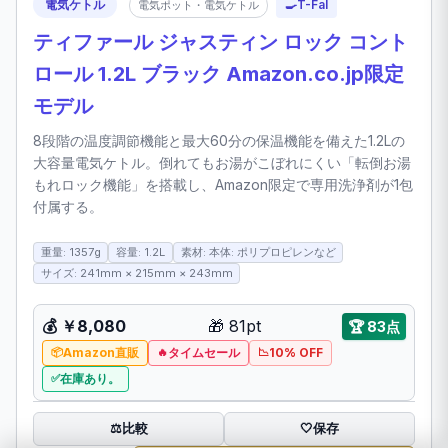
電気ケトル
🍳
T-Fal
電気ポット・電気ケトル
ティファール ジャスティン ロック コント
ロール 1.2L ブラック Amazon.co.jp限定
モデル
8段階の温度調節機能と最大60分の保温機能を備えた1.2Lの
大容量電気ケトル。倒れてもお湯がこぼれにくい「転倒お湯
もれロック機能」を搭載し、Amazon限定で専用洗浄剤が1包
付属する。
重量: 1357g
容量: 1.2L
素材: 本体: ポリプロピレンなど
サイズ: 241mm × 215mm × 243mm
💰
￥8,080
🎁
81pt
🏆
83点
Amazon直販
タイムセール
10% OFF
在庫あり。
比較
⚖️
🤍
保存