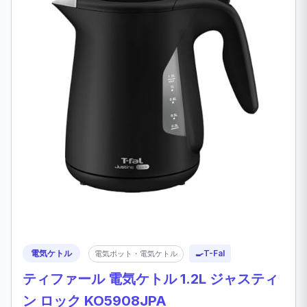
電気ケトル
🍳
T-Fal
電気ポット・電気ケトル
ティファール 電気ケトル 1.2L ジャスティ
ン ロック KO5908JPA