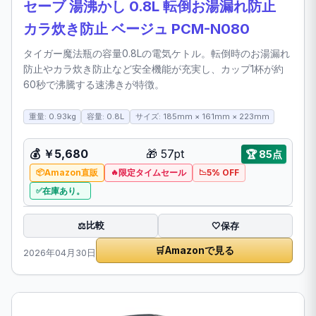
セーブ 湯沸かし 0.8L 転倒お湯漏れ防止
カラ炊き防止 ベージュ PCM-N080
タイガー魔法瓶の容量0.8Lの電気ケトル。転倒時のお湯漏れ
防止やカラ炊き防止など安全機能が充実し、カップ1杯が約
60秒で沸騰する速沸きが特徴。
重量: 0.93kg
容量: 0.8L
サイズ: 185mm × 161mm × 223mm
💰
￥5,680
🎁
57pt
🏆
85点
Amazon直販
限定タイムセール
5% OFF
在庫あり。
比較
⚖️
🤍
保存
🛒
Amazonで見る
2026年04月30日