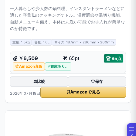
一人暮らしや少人数の鍋料理、インスタントラーメンなどに
適した容量1Lのクッキングケトル。温度調節や湯切り機能、
自動メニューを備え、本体は丸洗い可能でお手入れが簡単な
のが特徴です。
重量: 1.8kg
容量: 1.0L
サイズ: 187mm × 280mm × 200mm
💰
￥6,509
🎁
65pt
🏆
85点
Amazon直販
在庫あり。
比較
⚖️
🤍
保存
🛒
Amazonで見る
2026年07月18日