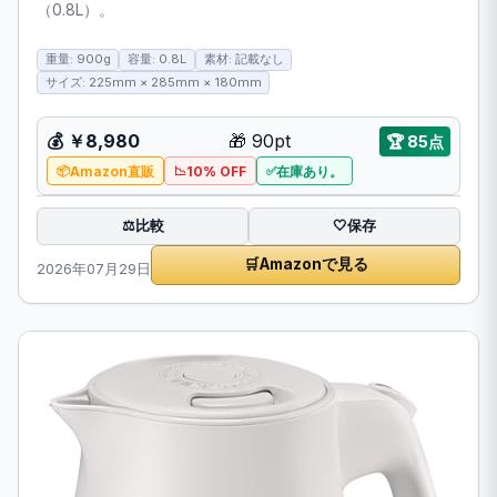
（0.8L）。
重量: 900g
容量: 0.8L
素材: 記載なし
サイズ: 225mm × 285mm × 180mm
💰
￥8,980
🎁
90pt
🏆
85点
Amazon直販
10% OFF
在庫あり。
比較
⚖️
🤍
保存
🛒
Amazonで見る
2026年07月29日