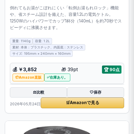
倒れてもお湯がこぼれにくい「転倒お湯もれロック」機能
や、省スチーム設計を備えた、容量1.2Lの電気ケトル。
1250Wのハイパワーでカップ1杯分（140mL）を約70秒でス
ピーディに沸騰させます。
重量: 1140g
容量: 1.2L
素材: 本体：プラスチック、内面底：ステンレス
サイズ: 195mm × 240mm × 160mm
💰
￥3,852
🎁
39pt
🏆
90点
Amazon直販
在庫あり。
比較
⚖️
🤍
保存
🛒
Amazonで見る
2026年05月24日