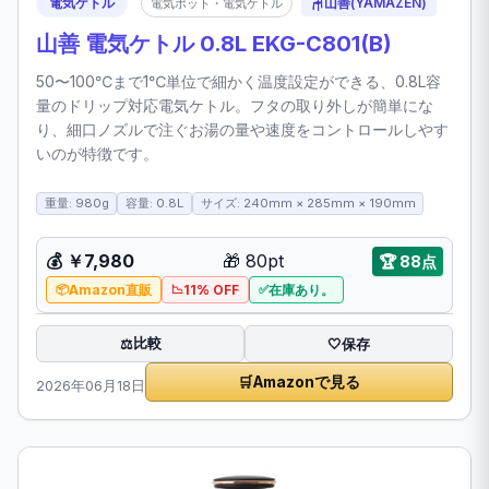
電気ケトル
🪑
山善(YAMAZEN)
電気ポット・電気ケトル
山善 電気ケトル 0.8L EKG-C801(B)
50〜100℃まで1℃単位で細かく温度設定ができる、0.8L容
量のドリップ対応電気ケトル。フタの取り外しが簡単にな
り、細口ノズルで注ぐお湯の量や速度をコントロールしやす
いのが特徴です。
重量: 980g
容量: 0.8L
サイズ: 240mm × 285mm × 190mm
💰
￥7,980
🎁
80pt
🏆
88点
Amazon直販
11% OFF
在庫あり。
比較
⚖️
🤍
保存
🛒
Amazonで見る
2026年06月18日