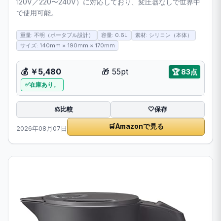
120V／220〜240V）に対応しており、変圧器なしで世界中
で使用可能。
重量: 不明（ポータブル設計）
容量: 0.6L
素材: シリコン（本体）
サイズ: 140mm × 190mm × 170mm
💰
￥5,480
🎁
55pt
🏆
83点
在庫あり。
比較
⚖️
🤍
保存
🛒
Amazonで見る
2026年08月07日