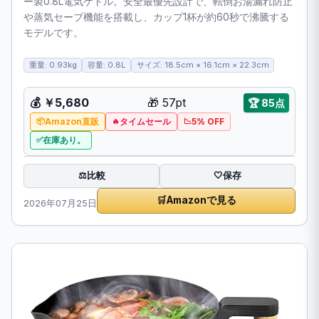
ー製0.8L電気ケトル。安全最優先設計で、転倒お湯漏れ防止
や蒸気セーブ機能を搭載し、カップ1杯が約60秒で沸騰する
モデルです。
重量: 0.93kg
容量: 0.8L
サイズ: 18.5cm × 16.1cm × 22.3cm
💰
￥5,680
🎁
57pt
🏆
85点
Amazon直販
タイムセール
5% OFF
在庫あり。
比較
⚖️
🤍
保存
🛒
Amazonで見る
2026年07月25日