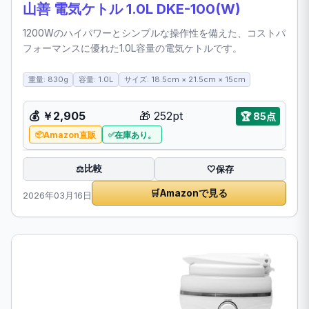
山善 電気ケトル 1.0L DKE-100(W)
1200Wのハイパワーとシンプルな操作性を備えた、コストパ
フォーマンスに優れた1.0L容量の電気ケトルです。
重量: 830g
容量: 1.0L
サイズ: 18.5cm × 21.5cm × 15cm
💰
￥2,905
🎁
252pt
🏆
85点
Amazon直販
在庫あり。
比較
⚖️
🤍
保存
🛒
Amazonで見る
2026年03月16日