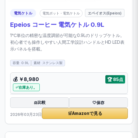
電気ケトル
エペイオス(Epeios)
電気ポット・電気ケトル
Epeios コーヒー 電気ケトル 0.9L
1℃単位の精密な温度調節が可能な0.9Lのドリップケトル。
初心者でも操作しやすい人間工学設計ハンドルとHD LED表
示パネルを搭載。
容量: 0.9L
素材: ステンレス製
💰
￥8,980
🏆
85点
在庫あり。
比較
⚖️
🤍
保存
🛒
Amazonで見る
2026年03月23日