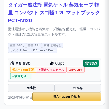
タイガー魔法瓶 電気ケトル 蒸気セーブ 軽
量 コンパクト スゴ軽 1.2L マットブラック
PCT-N120
驚速湯沸かし機能と蒸気セーブ機能を備えた、軽量・コンパ
クト設計の1.2L大容量電気ケトルです。
重量: 890g
容量: 1.2L
素材: 記載なし
サイズ: 213mm × 158mm × 211mm
💰
￥6,630
🎁
66pt
🏆
83点
Amazon直販
限定タイムセール
5% OFF
在庫あり。
比較
⚖️
🤍
保存
🛒
Amazonで見る
2026年08月01日