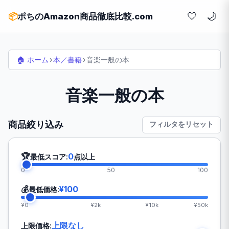
🤍
📦
ポちのAmazon商品徹底比較.com
🏠 ホーム
›
本／書籍
›
音楽一般の本
音楽一般の本
商品絞り込み
フィルタをリセット
🏆
0
最低スコア:
点以上
0
50
100
💰
¥100
最低価格:
¥0
¥2k
¥10k
¥50k
上限なし
上限価格: