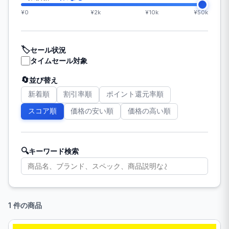
¥0
¥2k
¥10k
¥50k
🏷️
セール状況
タイムセール対象
🔄
並び替え
新着順
割引率順
ポイント還元率順
スコア順
価格の安い順
価格の高い順
🔍
キーワード検索
1 件の商品