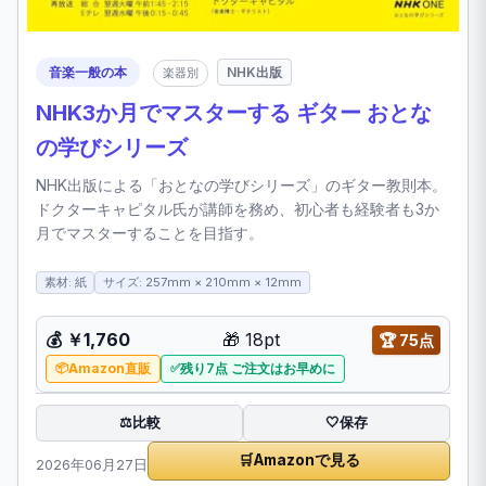
音楽一般の本
NHK出版
楽器別
NHK3か月でマスターする ギター おとな
の学びシリーズ
NHK出版による「おとなの学びシリーズ」のギター教則本。
ドクターキャピタル氏が講師を務め、初心者も経験者も3か
月でマスターすることを目指す。
素材: 紙
サイズ: 257mm × 210mm × 12mm
💰
￥1,760
🎁
18pt
🏆
75点
Amazon直販
残り7点 ご注文はお早めに
比較
⚖️
🤍
保存
🛒
Amazonで見る
2026年06月27日