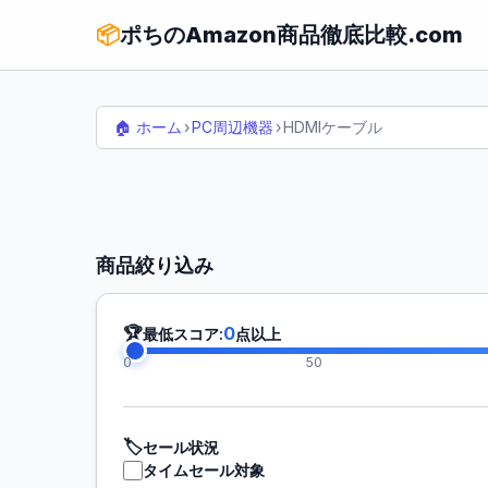
📦
ポちのAmazon商品徹底比較.com
🏠 ホーム
›
PC周辺機器
›
HDMIケーブル
商品絞り込み
🏆
0
最低スコア:
点以上
0
50
🏷️
セール状況
タイムセール対象