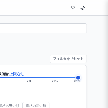
🤍
フィルタをリセット
上限なし
限価格:
¥2k
¥10k
¥50k
価格の安い順
価格の高い順