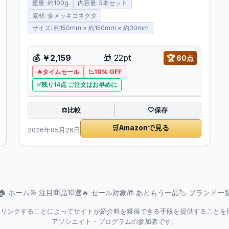
重量: 約100g
内容量: 5本セット
素材: 金メッキコネクタ
サイズ: 約150mm × 約150mm × 約30mm
💰
￥2,159
🎁
22pt
🏆
60点
タイムセール
10% OFF
残り14点 ご注文はお早めに
比較
⚖️
🤍
保存
🛒
Amazonで見る
2026年05月26日
🏠 ホーム
🎯 注目商品10選
🔥 セール対象
🎁 あともう一品
🏷️ ブランド一
jpを宣伝しリンクすることによってサイトが紹介料を獲得できる手段を提供するこ
アソシエイト・プログラムの参加者です。