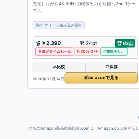
充電しながら4K 60Hzの映像出力が可能な2-in-1ケー
ブル。
素材: ナイロン編み込み素材
💰
￥2,390
🎁
24pt
🏆
82点
限定タイムセール
20% OFF
在庫あり。
比較
⚖️
🤍
保存
🛒
Amazonで見る
2026年07月04日
ポちのAmazon商品徹底比較.comは、Amazon.co.