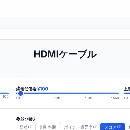
HDMIケーブル
💰
¥100
最低価格:
上
100
¥0
¥2k
¥10k
¥50k
¥0
🔄
並び替え
新着順
割引率順
ポイント還元率順
スコア順