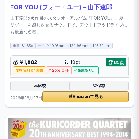
FOR YOU (フォー・ユー) - 山下達郎
山下達郎の6作目のスタジオ・アルバム『FOR YOU』。夏・
リゾートを感じさせるサウンドで、アウトドアやドライブに
も最適な名盤。
重量: 81.65g
サイズ: 10.16mm × 124.96mm × 143.51mm
💰
￥1,882
🎁
19pt
🏆
85点
Amazon直販
25% OFF
在庫あり。
比較
⚖️
🤍
保存
🛒
Amazonで見る
2026年08月07日