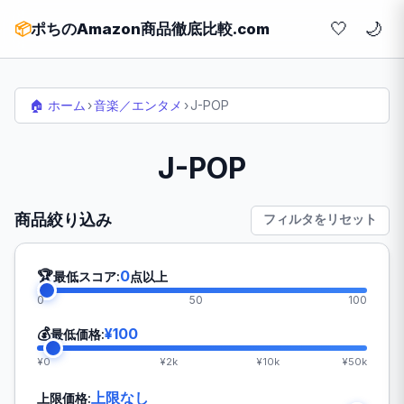
🤍
📦
ポちのAmazon商品徹底比較.com
🏠 ホーム
›
音楽／エンタメ
›
J-POP
J-POP
商品絞り込み
フィルタをリセット
🏆
0
最低スコア:
点以上
0
50
100
💰
¥100
最低価格:
¥0
¥2k
¥10k
¥50k
上限なし
上限価格: