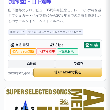
(通常盤) - 山下達郎
山下達郎のソロデビュー35周年を記念し、レーベルの枠を越
えてシュガー・ベイブ時代から2012年までの名曲を厳選した
初のオールタイム・ベストアルバム。
重量: 208g
サイズ: 23.8mm × 125.4mm × 144.5mm
💰
￥3,051
🎁
31pt
🏆
90点
Amazon直販
27% OFF
在庫あり。
比較
⚖️
🤍
保存
🛒
Amazonで見る
2026年07月06日