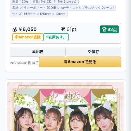
重量: 120g
容量: 1枚(CD) と 1枚(Blu-ray)
素材: ポリカーボネート (CD/Blu-rayディスク), プラスチック (ケース)
サイズ: 142mm × 125mm × 10mm
💰
￥6,050
🎁
61pt
🏆
83点
Amazon直販
在庫あり。
比較
⚖️
🤍
保存
🛒
Amazonで見る
2026年06月14日