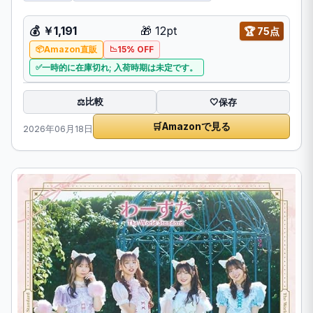
💰
￥1,191
🎁
12pt
🏆
75点
Amazon直販
15% OFF
一時的に在庫切れ; 入荷時期は未定です。
比較
⚖️
🤍
保存
🛒
Amazonで見る
2026年06月18日