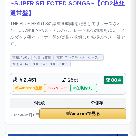
~SUPER SELECTED SONGS~【CD2枚組
通常盤】
THE BLUE HEARTSの結成30周年を記念してリリースされ
た、CD2枚組のベストアルバム。レーベルの垣根を越え、メ
ルダック盤とワーナー盤の楽曲を収録した究極のベスト盤で
す。
重量: 180g
容量: 2枚組
素材: プラスチック（ケース）
サイズ: 10mm × 140mm × 124mm
💰
￥2,451
🎁
25pt
🏆
88点
Amazon直販
27% OFF
在庫あり。
比較
⚖️
🤍
保存
🛒
Amazonで見る
2026年05月11日