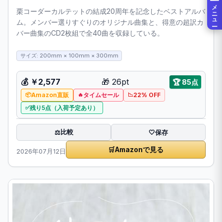
メニュー
栗コーダーカルテットの結成20周年を記念したベストアルバ
ム。メンバー選りすぐりのオリジナル曲集と、得意の超訳カ
バー曲集のCD2枚組で全40曲を収録している。
サイズ: 200mm × 100mm × 300mm
💰
￥2,577
🎁
26pt
🏆
85点
Amazon直販
タイムセール
22% OFF
残り5点（入荷予定あり）
比較
⚖️
🤍
保存
🛒
Amazonで見る
2026年07月12日