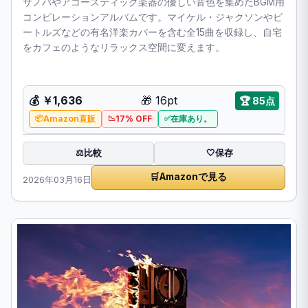
サノバやアコースティック楽器の優しい音色を集めたBGM用
コンピレーションアルバムです。マイケル・ジャクソンやビ
ートルズなどの有名洋楽カバーを含む全15曲を収録し、自宅
をカフェのようなリラックス空間に変えます。
💰
￥1,636
🎁
16pt
🏆
85点
Amazon直販
17% OFF
在庫あり。
比較
⚖️
🤍
保存
🛒
Amazonで見る
2026年03月16日