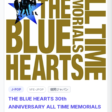
J-POP
徳間ジャパン
VFE-JPOP
THE BLUE HEARTS 30th
ANNIVERSARY ALL TIME MEMORIALS