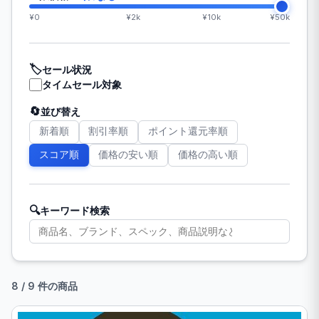
¥0
¥2k
¥10k
¥50k
🏷️
セール状況
タイムセール対象
🔄
並び替え
新着順
割引率順
ポイント還元率順
スコア順
価格の安い順
価格の高い順
🔍
キーワード検索
8 / 9 件の商品