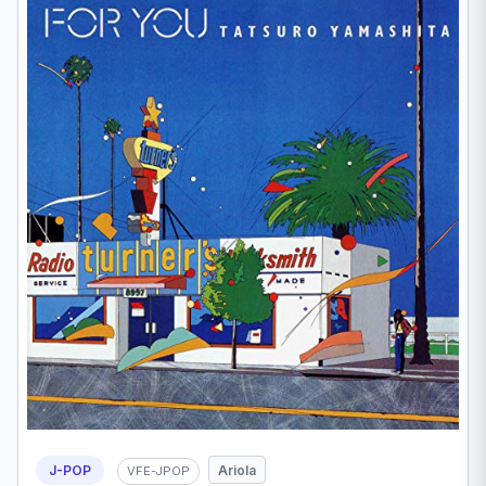
J-POP
Ariola
VFE-JPOP