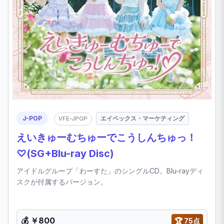
J-POP
エイベックス・マーケティング
VFE-JPOP
えいきゅーむちゅーでこうしんちゅっ！
♡(SG+Blu-ray Disc)
アイドルグループ「わーすた」のシングルCD。Blu-rayディ
スクが付属するバージョン。
💰
￥800
🏆
75点