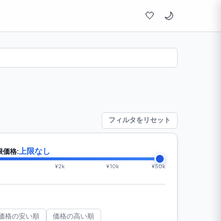
🤍
ト
フィルタをリセット
上限なし
限価格:
¥2k
¥10k
¥50k
価格の安い順
価格の高い順