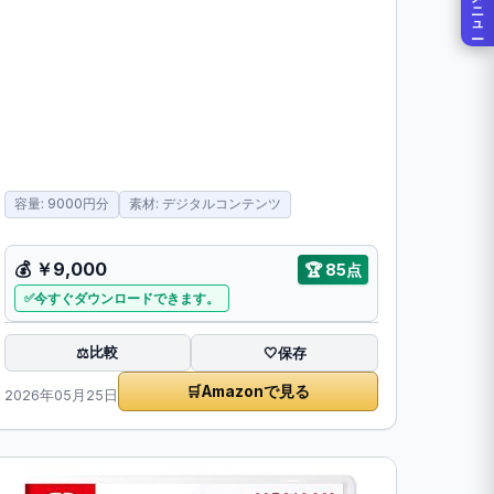
メニュー
容量: 9000円分
素材: デジタルコンテンツ
💰
￥9,000
🏆
85点
今すぐダウンロードできます。
比較
⚖️
🤍
保存
🛒
Amazonで見る
2026年05月25日