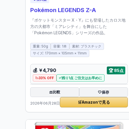
Pokémon LEGENDS Z-A
『ポケットモンスター X・Y』にも登場したカロス地
方の大都市「ミアレシティ」を舞台にした
「Pokémon LEGENDS」シリーズの作品。
重量: 50g
容量: 1本
素材: プラスチック
サイズ: 170mm × 105mm × 11mm
💰
￥4,790
🏆
85点
33% OFF
残り1点 ご注文はお早めに
比較
⚖️
🤍
保存
🛒
Amazonで見る
2026年06月28日