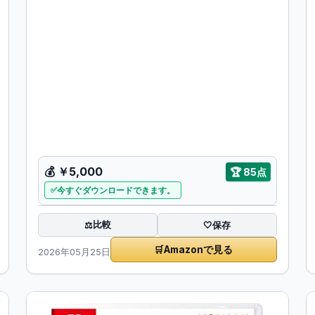
💰
￥5,000
🏆
85点
今すぐダウンロードできます。
比較
⚖️
🤍
保存
🛒
Amazonで見る
2026年05月25日