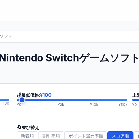
ームソフト
Nintendo Switchゲームソフ
💰
¥100
最低価格:
上
100
¥0
¥2k
¥10k
¥50k
¥0
🔄
並び替え
新着順
割引率順
ポイント還元率順
スコア順