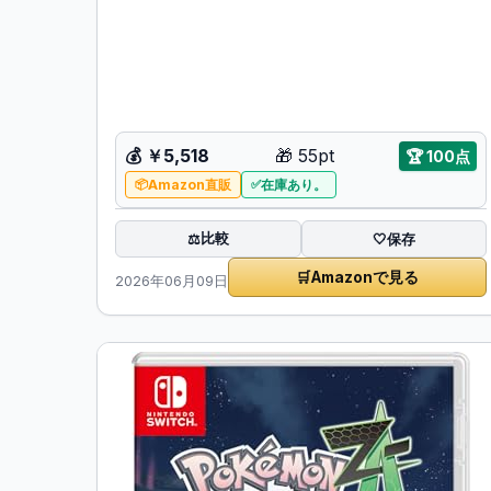
💰
￥5,518
🎁
55pt
🏆
100点
Amazon直販
在庫あり。
比較
⚖️
🤍
保存
🛒
Amazonで見る
2026年06月09日