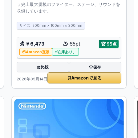
ラ史上最大規模のファイター、ステージ、サウンドを
収録しています。
サイズ: 200mm × 100mm × 300mm
💰
￥6,473
🎁
65pt
🏆
95点
Amazon直販
在庫あり。
比較
⚖️
🤍
保存
🛒
Amazonで見る
2026年05月14日