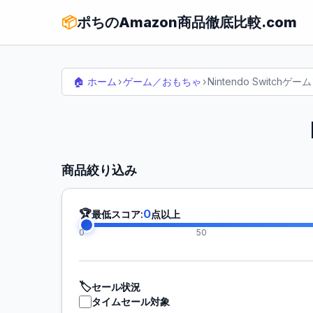
📦
ポちのAmazon商品徹底比較.com
🏠 ホーム
›
ゲーム／おもちゃ
›
Nintendo Switchゲ
商品絞り込み
🏆
0
最低スコア:
点以上
0
50
🏷️
セール状況
タイムセール対象