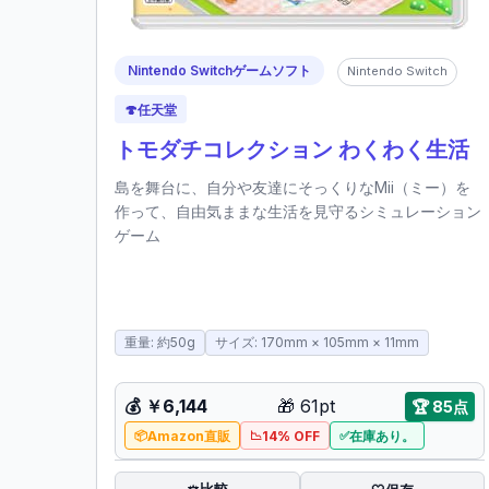
Nintendo Switchゲームソフト
Nintendo Switch
🍄
任天堂
トモダチコレクション わくわく生活
島を舞台に、自分や友達にそっくりなMii（ミー）を
作って、自由気ままな生活を見守るシミュレーション
ゲーム
重量: 約50g
サイズ: 170mm × 105mm × 11mm
💰
￥6,144
🎁
61pt
🏆
85点
Amazon直販
14% OFF
在庫あり。