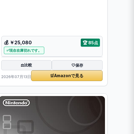
💰
￥25,080
🏆
85点
現在在庫切れです。
比較
⚖️
🤍
保存
🛒
Amazonで見る
2026年07月13日