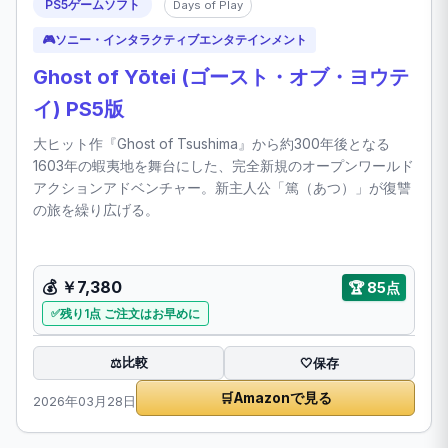
PS5ゲームソフト
Days of Play
🎮
ソニー・インタラクティブエンタテインメント
Ghost of Yōtei (ゴースト・オブ・ヨウテ
イ) PS5版
大ヒット作『Ghost of Tsushima』から約300年後となる
1603年の蝦夷地を舞台にした、完全新規のオープンワールド
アクションアドベンチャー。新主人公「篤（あつ）」が復讐
の旅を繰り広げる。
💰
￥7,380
🏆
85点
残り1点 ご注文はお早めに
比較
⚖️
🤍
保存
🛒
Amazonで見る
2026年03月28日