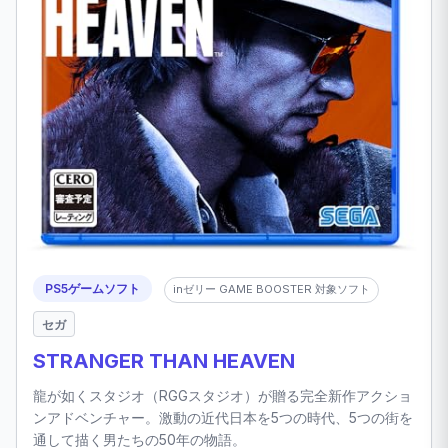
PS5ゲームソフト
inゼリー GAME BOOSTER 対象ソフト
セガ
STRANGER THAN HEAVEN
龍が如くスタジオ（RGGスタジオ）が贈る完全新作アクショ
ンアドベンチャー。激動の近代日本を5つの時代、5つの街を
通して描く男たちの50年の物語。