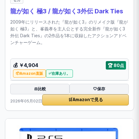
龍が如く 極3 / 龍が如く3外伝 Dark Ties
2009年にリリースされた『龍が如く3』のリメイク版『龍が
如く 極3』と、峯義孝を主人公とする完全新作『龍が如く3
外伝 Dark Ties』の2作品を1本に収録したアクションアドベ
ンチャーゲーム。
💰
￥4,904
🏆
80点
Amazon直販
在庫あり。
比較
⚖️
🤍
保存
🛒
Amazonで見る
2026年05月02日