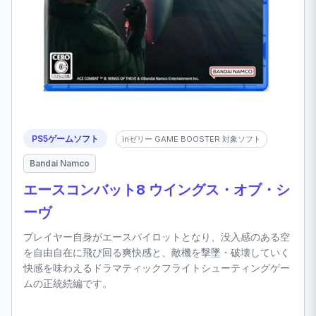
PS5ゲームソフト
inゼリー GAME BOOSTER 対象ソフト
Bandai Namco
エースコンバット8 ウイングス・オブ・シ
ーヴ
プレイヤー自身がエースパイロットとなり、没入感のある空
を自由自在に飛び回る爽快感と、敵機を撃墜・破壊していく
快感を味わえるドラマティックフライトシューティングゲー
ムの正統続編です。