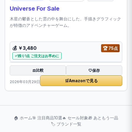
Universe For Sale
木星の鬱蒼とした雲の中を舞台にした、手描きグラフィック
が特徴のアドベンチャーゲーム。
💰
￥3,480
🏆
75点
残り1点 ご注文はお早めに
比較
⚖️
🤍
保存
🛒
Amazonで見る
2026年03月29日
🏠 ホーム
🎯 注目商品10選
🔥 セール対象
🎁 あともう一品
🏷️ ブランド一覧