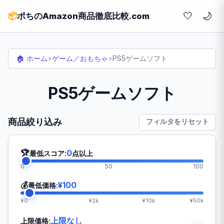
🤍
📦
ポちのAmazon商品徹底比較.com
🏠 ホーム
›
ゲーム／おもちゃ
›
PS5ゲームソフト
PS5ゲームソフト
商品絞り込み
フィルタをリセット
🏆
0
最低スコア:
点以上
0
50
100
💰
¥100
最低価格:
¥0
¥2k
¥10k
¥50k
上限なし
上限価格: