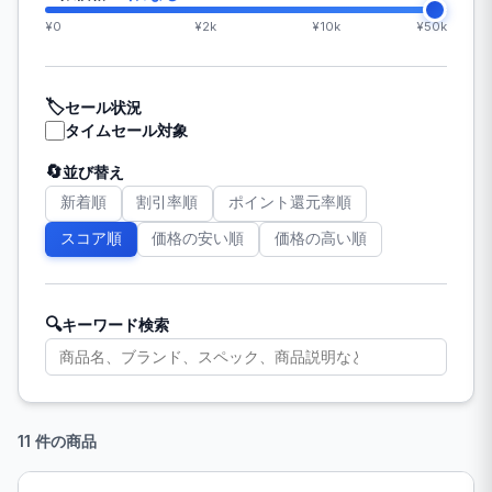
¥0
¥2k
¥10k
¥50k
🏷️
セール状況
タイムセール対象
🔄
並び替え
新着順
割引率順
ポイント還元率順
スコア順
価格の安い順
価格の高い順
🔍
キーワード検索
11 件の商品