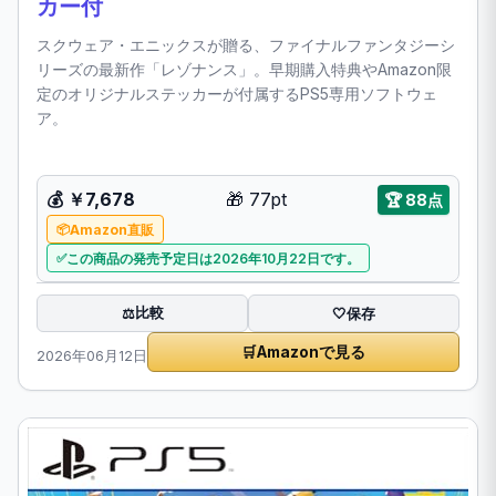
カー付
スクウェア・エニックスが贈る、ファイナルファンタジーシ
リーズの最新作「レゾナンス」。早期購入特典やAmazon限
定のオリジナルステッカーが付属するPS5専用ソフトウェ
ア。
💰
￥7,678
🎁
77pt
🏆
88点
Amazon直販
この商品の発売予定日は2026年10月22日です。
比較
⚖️
🤍
保存
🛒
Amazonで見る
2026年06月12日