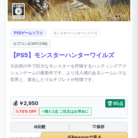
PS5ゲームソフト
モンスターハンターシリーズ
カプコン(CAPCOM)
【PS5】モンスターハンターワイルズ
大自然の中で巨大なモンスターを狩猟するハンティングアク
ションゲームの最新作です。より没入感のあるシームレスな
世界と、進化したマルチプレイが特徴です。
💰
￥2,950
🏆
85点
70% OFF
残り2点 ご注文はお早めに
比較
⚖️
🤍
保存
🛒
Amazonで見る