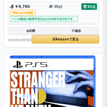
💰
￥9,790
🎁
98pt
🏆
80点
Amazon直販
この商品の発売予定日は2026年10月2日です。
比較
⚖️
🤍
保存
🛒
Amazonで見る
2026年06月19日