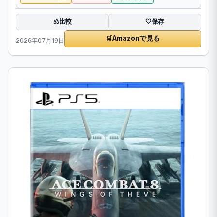
比較
⚖️
🤍
保存
🛒
Amazonで見る
2026年07月19日