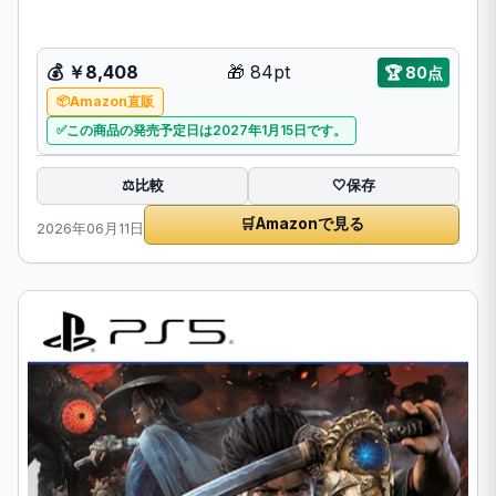
💰
￥8,408
🎁
84pt
🏆
80点
Amazon直販
この商品の発売予定日は2027年1月15日です。
比較
⚖️
🤍
保存
🛒
Amazonで見る
2026年06月11日