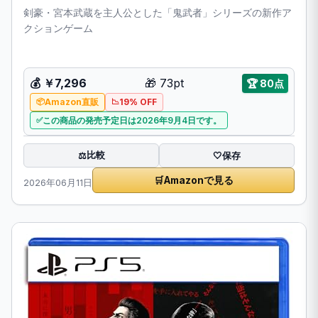
剣豪・宮本武蔵を主人公とした「鬼武者」シリーズの新作ア
クションゲーム
💰
￥7,296
🎁
73pt
🏆
80点
Amazon直販
19% OFF
この商品の発売予定日は2026年9月4日です。
比較
⚖️
🤍
保存
🛒
Amazonで見る
2026年06月11日