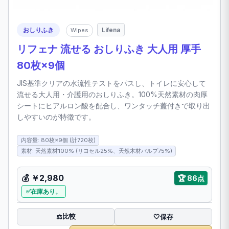
おしりふき
Lifena
Wipes
リフェナ 流せる おしりふき 大人用 厚手
80枚×9個
JIS基準クリアの水流性テストをパスし、トイレに安心して
流せる大人用・介護用のおしりふき。100%天然素材の肉厚
シートにヒアルロン酸を配合し、ワンタッチ蓋付きで取り出
しやすいのが特徴です。
内容量: 80枚×9個 (計720枚)
素材: 天然素材100% (リヨセル25%、天然木材パルプ75%)
💰
￥2,980
🏆
86点
在庫あり。
比較
⚖️
🤍
保存