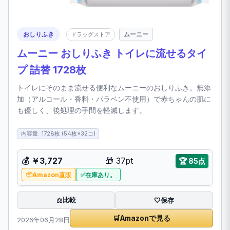
おしりふき
ムーニー
ドラッグストア
ムーニー おしりふき トイレに流せるタイ
プ 詰替 1728枚
トイレにそのまま流せる便利なムーニーのおしりふき。無添
加（アルコール・香料・パラベン不使用）で赤ちゃんの肌に
も優しく、後処理の手間を軽減します。
内容量: 1728枚 (54枚×32コ)
💰
￥3,727
🎁
37pt
🏆
85点
Amazon直販
在庫あり。
比較
⚖️
🤍
保存
🛒
Amazonで見る
2026年06月28日