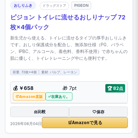
おしりふき
PIGEON
ドラッグストア
ピジョン トイレに流せるおしりナップ 72
枚×4個パック
新生児から使える、トイレに流せるタイプの厚手おしりふき
です。おしり保護成分を配合し、無添加仕様（PG、パラベ
ン、IPBC、アルコール、着色料、香料不使用）で赤ちゃんの
肌に優しく、トイレトレーニング中にも便利です。
容量: 72枚×4個
素材: パルプ、レーヨン
💰
￥658
🎁
7pt
🏆
82点
Amazon直販
在庫あり。
比較
⚖️
🤍
保存
🛒
Amazonで見る
2026年08月04日