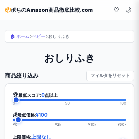
🤍
📦
ポちのAmazon商品徹底比較.com
🏠 ホーム
›
ベビー
›
おしりふき
おしりふき
商品絞り込み
フィルタをリセット
🏆
0
最低スコア:
点以上
0
50
100
💰
¥100
最低価格:
¥0
¥2k
¥10k
¥50k
上限なし
上限価格: