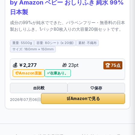
by Amazon ベビー おしりふき 純水 99%
日本製
成分の99%が純水でできた、パラベンフリー・無香料の日本
製おしりふき。1パック80枚入りの大容量20個セットです。
重量: 5500g
容量: 80シート (x 20個)
素材: 不織布
サイズ: 180mm × 150mm
💰
￥2,277
🎁
23pt
🏆
75点
Amazon直販
在庫あり。
比較
⚖️
🤍
保存
🛒
Amazonで見る
2026年07月06日