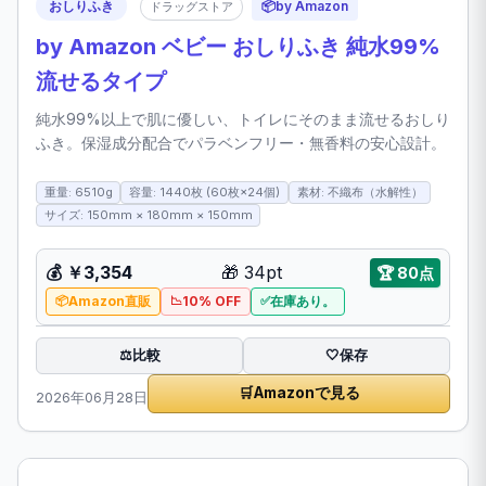
おしりふき
📦
by Amazon
ドラッグストア
by Amazon ベビー おしりふき 純水99%
流せるタイプ
純水99%以上で肌に優しい、トイレにそのまま流せるおしり
ふき。保湿成分配合でパラベンフリー・無香料の安心設計。
重量: 6510g
容量: 1440枚 (60枚×24個)
素材: 不織布（水解性）
サイズ: 150mm × 180mm × 150mm
💰
￥3,354
🎁
34pt
🏆
80点
Amazon直販
10% OFF
在庫あり。
比較
⚖️
🤍
保存
🛒
Amazonで見る
2026年06月28日