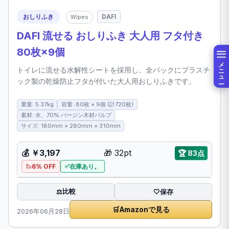
おしりふき
DAFI
Wipes
DAFI 流せる おしりふき 大人用 フタ付き
80枚×9個
メニュー
トイレに流せる水解性シートを採用し、全パックにプラスチ
ック製の乾燥防止フタが付いた大人用おしりふきです。
重量: 5.37kg
容量: 80枚 × 9個 (計720枚)
素材: 水、70% バージン木材パルプ
サイズ: 180mm × 280mm × 310mm
💰
￥3,197
🎁
32pt
🏆
83点
6% OFF
在庫あり。
比較
⚖️
🤍
保存
🛒
Amazonで見る
2026年06月28日