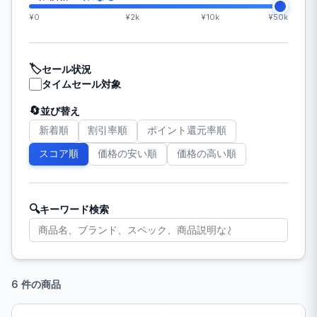
¥0
¥2k
¥10k
¥50k
🏷️
セール状況
タイムセール対象
🔄
並び替え
新着順
割引率順
ポイント還元率順
スコア順
価格の安い順
価格の高い順
🔍
キーワード検索
6 件の商品