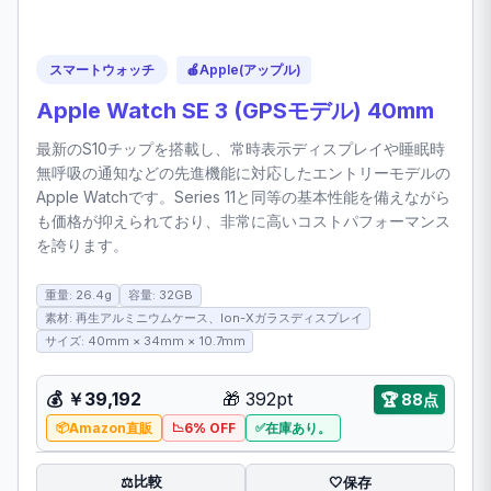
スマートウォッチ
🍎
Apple(アップル)
Apple Watch SE 3 (GPSモデル) 40mm
最新のS10チップを搭載し、常時表示ディスプレイや睡眠時
無呼吸の通知などの先進機能に対応したエントリーモデルの
Apple Watchです。Series 11と同等の基本性能を備えながら
も価格が抑えられており、非常に高いコストパフォーマンス
を誇ります。
重量: 26.4g
容量: 32GB
素材: 再生アルミニウムケース、Ion-Xガラスディスプレイ
サイズ: 40mm × 34mm × 10.7mm
💰
￥39,192
🎁
392pt
🏆
88点
Amazon直販
6% OFF
在庫あり。
比較
⚖️
🤍
保存