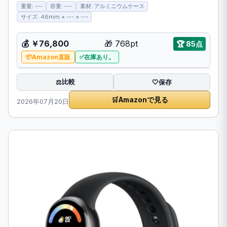
重量: ---
容量: ---
素材: アルミニウムケース
サイズ: 46mm × --- × ---
💰
￥76,800
🎁
768pt
🏆
85点
Amazon直販
在庫あり。
比較
⚖️
🤍
保存
🛒
Amazonで見る
2026年07月20日