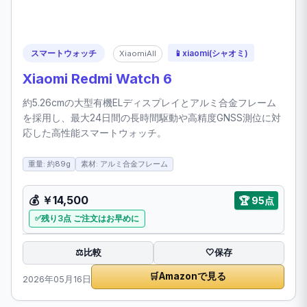
スマートウォッチ
📱
xiaomi(シャオミ)
XiaomiAll
Xiaomi Redmi Watch 6
約5.26cmの大型有機ELディスプレイとアルミ合金フレーム
を採用し、最大24日間の長時間駆動や高精度GNSS測位に対
応した高性能スマートウォッチ。
重量: 約89g
素材: アルミ合金フレーム
💰
￥14,500
🏆
95点
残り3点 ご注文はお早めに
比較
⚖️
🤍
保存
🛒
Amazonで見る
2026年05月16日