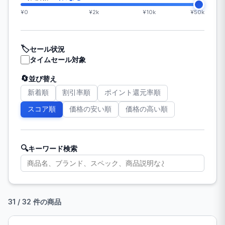
¥0
¥2k
¥10k
¥50k
🏷️
セール状況
タイムセール対象
🔄
並び替え
新着順
割引率順
ポイント還元率順
スコア順
価格の安い順
価格の高い順
🔍
キーワード検索
31 / 32 件の商品