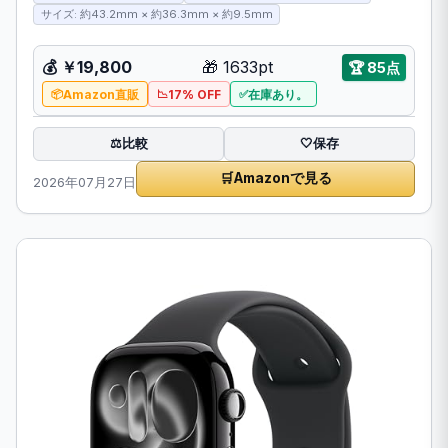
サイズ: 約43.2mm × 約36.3mm × 約9.5mm
💰
￥19,800
🎁
1633pt
🏆
85点
Amazon直販
17% OFF
在庫あり。
比較
⚖️
🤍
保存
🛒
Amazonで見る
2026年07月27日