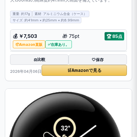
重量: 約17g
素材: アルミニウム合金（ケース）
サイズ: 約41mm × 約25mm × 約8.99mm
💰
￥7,503
🎁
75pt
🏆
85点
Amazon直販
在庫あり。
比較
⚖️
🤍
保存
🛒
Amazonで見る
2026年04月06日