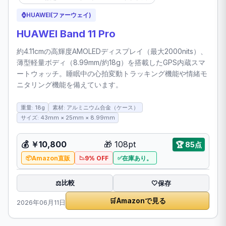
⌚
HUAWEI(ファーウェイ)
HUAWEI Band 11 Pro
約4.11cmの高輝度AMOLEDディスプレイ（最大2000nits）、
薄型軽量ボディ（8.99mm/約18g）を搭載したGPS内蔵スマ
ートウォッチ。睡眠中の心拍変動トラッキング機能や情緒モ
ニタリング機能を備えています。
重量: 18g
素材: アルミニウム合金（ケース）
サイズ: 43mm × 25mm × 8.99mm
💰
￥10,800
🎁
108pt
🏆
85点
Amazon直販
9% OFF
在庫あり。
比較
⚖️
🤍
保存
🛒
Amazonで見る
2026年06月11日