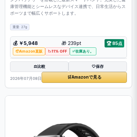
康管理機能とシームレスなデバイス連携で、日常生活からス
ポーツまで幅広くサポートします。
重量: 27g
💰
￥5,948
🎁
239pt
🏆
85点
Amazon直販
11% OFF
在庫あり。
比較
⚖️
🤍
保存
🛒
Amazonで見る
2026年07月08日