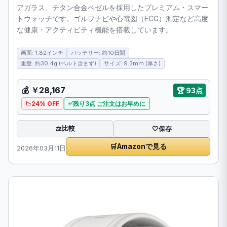
アガラス、チタン合金ベゼルを採用したプレミアム・スマー
トウォッチです。ゴルフナビや心電図（ECG）測定など高度
な健康・アクティビティ機能を搭載しています。
画面: 1.82インチ
バッテリー: 約10日間
重量: 約30.4g (ベルト含まず)
サイズ: 9.3mm (厚さ)
💰
￥28,167
🏆
93点
24% OFF
残り3点 ご注文はお早めに
比較
⚖️
🤍
保存
🛒
Amazonで見る
2026年03月11日