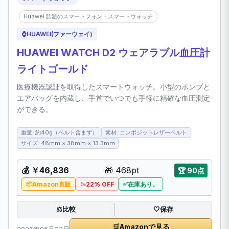
Huawei 話題のスマートフォン・スマートウォッチ
⌚
HUAWEI(ファーウェイ)
HUAWEI WATCH D2 ウェアラブル血圧計
ライトゴールド
医療機器認証を取得したスマートウォッチ。小型のポンプと
エアバッグを内蔵し、手首でいつでも手軽に精確な血圧測定
ができる。
重量: 約40g（ベルト含まず）
素材: コンポジットレザーベルト
サイズ: 48mm × 38mm × 13.3mm
💰
￥46,836
🎁
468pt
🏆
90点
Amazon直販
22% OFF
在庫あり。
比較
⚖️
🤍
保存
🛒
Amazonで見る