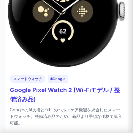
スマートウォッチ
🌐
Google
Google Pixel Watch 2 (Wi-Fiモデル / 整
備済み品)
GoogleのAI技術とFitbitのヘルスケア機能を統合したスマー
トウォッチ。整備済み品のため、新品より手頃な価格で購入
可能。