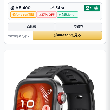
💰
￥5,400
🎁
54pt
🏆
93点
Amazon直販
37% OFF
在庫あり。
比較
⚖️
🤍
保存
🛒
Amazonで見る
2026年07月19日