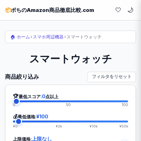
🤍
📦
ポちのAmazon商品徹底比較.com
🏠 ホーム
›
スマホ周辺機器
›
スマートウォッチ
スマートウォッチ
商品絞り込み
フィルタをリセット
🏆
0
最低スコア:
点以上
0
50
100
💰
¥100
最低価格:
¥0
¥2k
¥10k
¥50k
上限なし
上限価格: