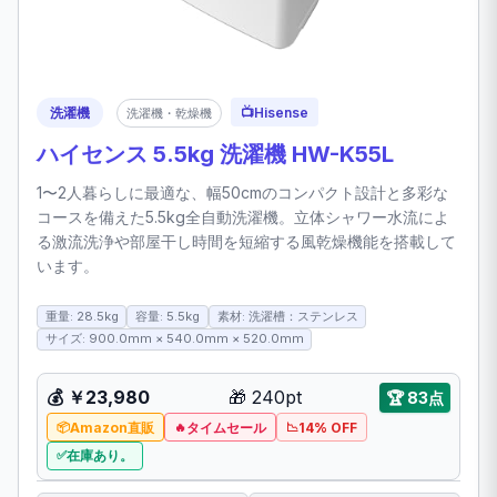
洗濯機
📺
Hisense
洗濯機・乾燥機
ハイセンス 5.5kg 洗濯機 HW-K55L
1〜2人暮らしに最適な、幅50cmのコンパクト設計と多彩な
コースを備えた5.5kg全自動洗濯機。立体シャワー水流によ
る激流洗浄や部屋干し時間を短縮する風乾燥機能を搭載して
います。
重量: 28.5kg
容量: 5.5kg
素材: 洗濯槽：ステンレス
サイズ: 900.0mm × 540.0mm × 520.0mm
💰
￥23,980
🎁
240pt
🏆
83点
Amazon直販
タイムセール
14% OFF
在庫あり。