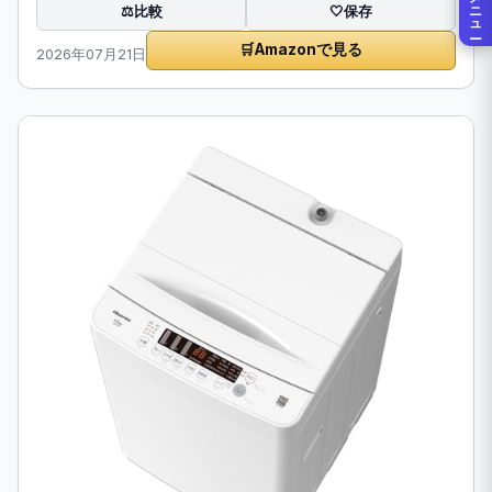
メニュー
比較
⚖️
🤍
保存
🛒
Amazonで見る
2026年07月21日