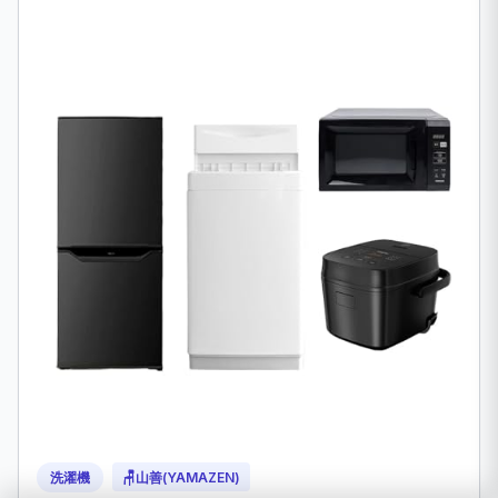
洗濯機
🪑
山善(YAMAZEN)