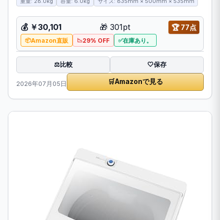
重量: 28.0kg
容量: 6.0kg
サイズ: 835mm × 500mm × 535mm
💰
￥30,101
🎁
301pt
🏆
77点
Amazon直販
29% OFF
在庫あり。
比較
⚖️
🤍
保存
🛒
Amazonで見る
2026年07月05日