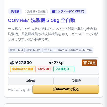
洗濯機
🎛️
コンフィー(COMFEE')
洗濯機・乾燥機
COMFEE' 洗濯機 5.5kg 全自動
一人暮らしや少人数に適したコンパクト設計の5.5kg全自動
洗濯機。風乾燥機能や槽洗浄機能を備え、ガラスドアで内部
が見えやすいのが特徴です。
重量: 25kg
容量: 5.5kg
サイズ: 994mm × 560mm × 555mm
💰
￥27,800
🎁
278pt
🏆
76点
Amazon直販
9% OFF
在庫あり。
比較
⚖️
🤍
保存
🛒
Amazonで見る
2026年07月04日