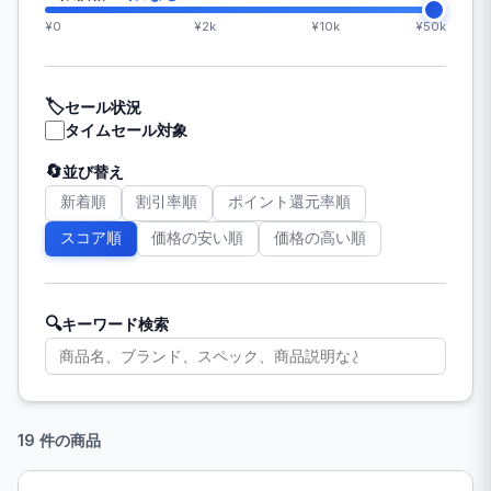
¥0
¥2k
¥10k
¥50k
🏷️
セール状況
タイムセール対象
🔄
並び替え
新着順
割引率順
ポイント還元率順
スコア順
価格の安い順
価格の高い順
🔍
キーワード検索
19 件の商品