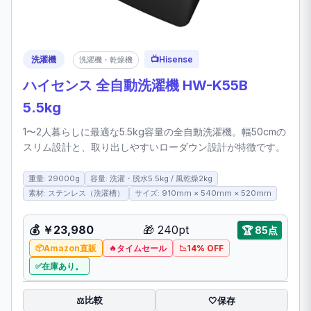
洗濯機
📺
Hisense
洗濯機・乾燥機
ハイセンス 全自動洗濯機 HW-K55B
5.5kg
1〜2人暮らしに最適な5.5kg容量の全自動洗濯機。幅50cmの
スリム設計と、取り出しやすいローダウン設計が特徴です。
重量: 29000g
容量: 洗濯・脱水5.5kg / 風乾燥2kg
素材: ステンレス（洗濯槽）
サイズ: 910mm × 540mm × 520mm
💰
￥23,980
🎁
240pt
🏆
85点
Amazon直販
タイムセール
14% OFF
在庫あり。
比較
⚖️
🤍
保存