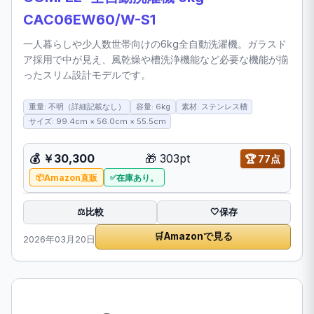
CAC06EW60/W-S1
一人暮らしや少人数世帯向けの6kg全自動洗濯機。ガラスド
ア採用で中が見え、風乾燥や槽洗浄機能など必要な機能が揃
ったスリム設計モデルです。
重量: 不明（詳細記載なし）
容量: 6kg
素材: ステンレス槽
サイズ: 99.4cm × 56.0cm × 55.5cm
💰
￥30,300
🎁
303pt
🏆
77点
Amazon直販
在庫あり。
比較
⚖️
🤍
保存
🛒
Amazonで見る
2026年03月20日