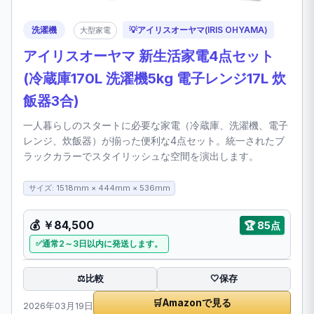
洗濯機
💡
アイリスオーヤマ(IRIS OHYAMA)
大型家電
アイリスオーヤマ 新生活家電4点セット
(冷蔵庫170L 洗濯機5kg 電子レンジ17L 炊
飯器3合)
一人暮らしのスタートに必要な家電（冷蔵庫、洗濯機、電子
レンジ、炊飯器）が揃った便利な4点セット。統一されたブ
ラックカラーでスタイリッシュな空間を演出します。
サイズ: 1518mm × 444mm × 536mm
💰
￥84,500
🏆
85点
通常2～3日以内に発送します。
比較
⚖️
🤍
保存
🛒
Amazonで見る
2026年03月19日