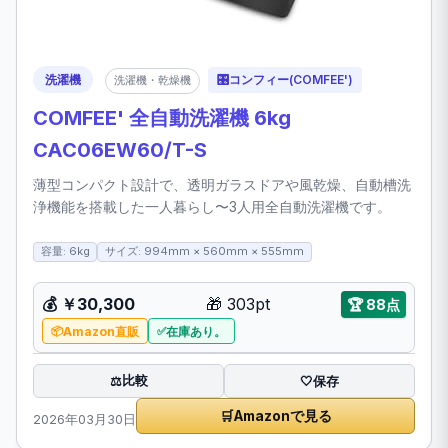
洗濯機
🎛️
コンフィー(COMFEE')
洗濯機・乾燥機
COMFEE' 全自動洗濯機 6kg
CAC06EW60/T-S
薄型コンパクト設計で、透明ガラスドアや風乾燥、自動槽洗
浄機能を搭載した一人暮らし〜3人用全自動洗濯機です。
容量: 6kg
サイズ: 994mm × 560mm × 555mm
💰
￥30,300
🎁
303pt
🏆
88点
Amazon直販
在庫あり。
比較
⚖️
🤍
保存
🛒
Amazonで見る
2026年03月30日