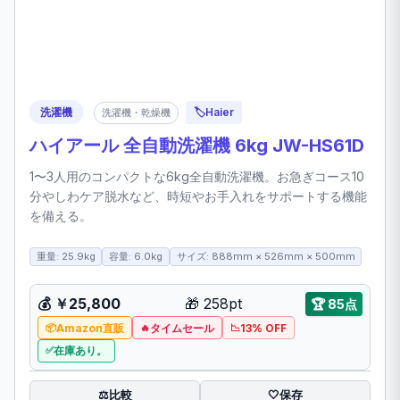
洗濯機
🏷️
Haier
洗濯機・乾燥機
ハイアール 全自動洗濯機 6kg JW-HS61D
1〜3人用のコンパクトな6kg全自動洗濯機。お急ぎコース10
分やしわケア脱水など、時短やお手入れをサポートする機能
を備える。
重量: 25.9kg
容量: 6.0kg
サイズ: 888mm × 526mm × 500mm
💰
￥25,800
🎁
258pt
🏆
85点
Amazon直販
タイムセール
13% OFF
在庫あり。
比較
⚖️
🤍
保存