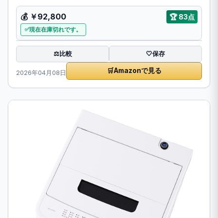
💰
￥92,800
🏆
83点
現在在庫切れです。
比較
⚖️
🤍
保存
🛒
Amazonで見る
2026年04月08日