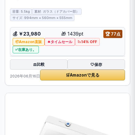
容量: 5.5kg
素材: ガラス（ドアカバー部）
サイズ: 994mm × 560mm × 555mm
💰
￥23,980
🎁
1439pt
🏆
77点
Amazon直販
タイムセール
14% OFF
在庫あり。
比較
⚖️
🤍
保存
🛒
Amazonで見る
2026年06月16日