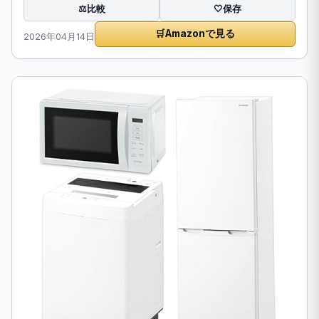
比較
⚖️
🤍
保存
🛒
Amazonで見る
2026年04月14日