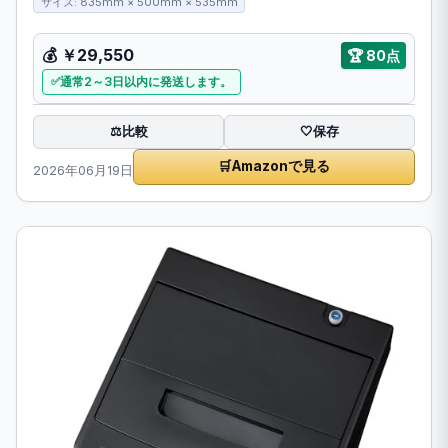
サイズ: 835mm × 500mm × 535mm
💰
￥29,550
🏆
80点
通常2～3日以内に発送します。
比較
⚖️
🤍
保存
🛒
Amazonで見る
2026年06月19日