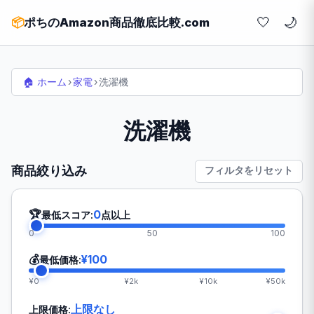
🤍
📦
ポちのAmazon商品徹底比較.com
🏠 ホーム
›
家電
›
洗濯機
洗濯機
商品絞り込み
フィルタをリセット
🏆
0
最低スコア:
点以上
0
50
100
💰
¥100
最低価格:
¥0
¥2k
¥10k
¥50k
上限なし
上限価格: