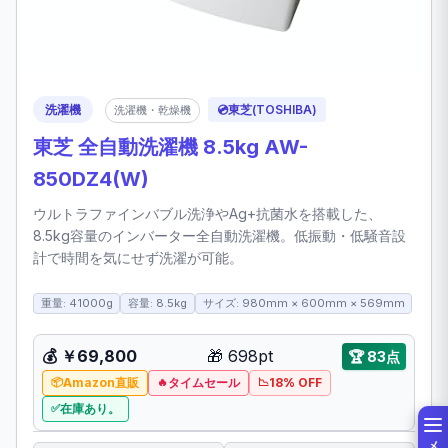
洗濯機
💿
東芝(TOSHIBA)
洗濯機・乾燥機
東芝 全自動洗濯機 8.5kg AW-
850DZ4(W)
ウルトラファインバブル洗浄やAg+抗菌水を搭載した、
8.5kg容量のインバーター全自動洗濯機。低振動・低騒音設
計で時間を気にせず洗濯が可能。
重量: 41000g
容量: 8.5kg
サイズ: 980mm × 600mm × 569mm
💰
￥69,800
🎁
698pt
🏆
83点
Amazon直販
タイムセール
18% OFF
在庫あり。