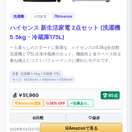
洗濯機
📺
Hisense
大型家電
ハイセンス 新生活家電 2点セット (洗濯機
5.5kg・冷蔵庫175L)
一人暮らしのスタートに最適な、ハイセンスの5.5kg全自動
洗濯機と175L冷凍冷蔵庫のセット。機能性と省スペース性を
兼ね備えたコストパフォーマンスに優れたモデルです。
容量: 洗濯機 5.5kg / 冷蔵庫 175L
サイズ: 1429mm × 490mm × 558mm
💰
￥51,960
🏆
85点
Amazon直販
18% OFF
在庫あり。
比較
⚖️
🤍
保存
🛒
Amazonで見る
2026年04月07日