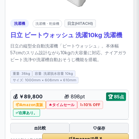
洗濯機
日立(HITACHI)
洗濯機・乾燥機
日立 ビートウォッシュ 洗濯10kg 洗濯機
日立の縦型全自動洗濯機「ビートウォッシュ」。本体幅
57cmのスリム設計ながら10kgの大容量に対応。ナイアガラ
ビート洗浄や洗濯槽自動おそうじ機能を搭載。
重量: 38kg
容量: 洗濯脱水容量 10kg
サイズ: 1000mm × 608mm × 610mm
💰
￥89,800
🎁
898pt
🏆
85点
Amazon直販
タイムセール
10% OFF
在庫あり。
比較
⚖️
🤍
保存
🛒
Amazonで見る