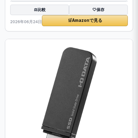
比較
⚖️
🤍
保存
🛒
Amazonで見る
2026年06月24日