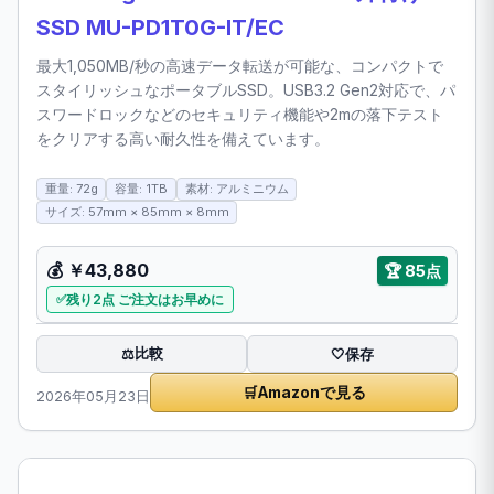
SSD MU-PD1T0G-IT/EC
最大1,050MB/秒の高速データ転送が可能な、コンパクトで
スタイリッシュなポータブルSSD。USB3.2 Gen2対応で、パ
スワードロックなどのセキュリティ機能や2mの落下テスト
をクリアする高い耐久性を備えています。
重量: 72g
容量: 1TB
素材: アルミニウム
サイズ: 57mm × 85mm × 8mm
💰
￥43,880
🏆
85点
残り2点 ご注文はお早めに
比較
⚖️
🤍
保存
🛒
Amazonで見る
2026年05月23日