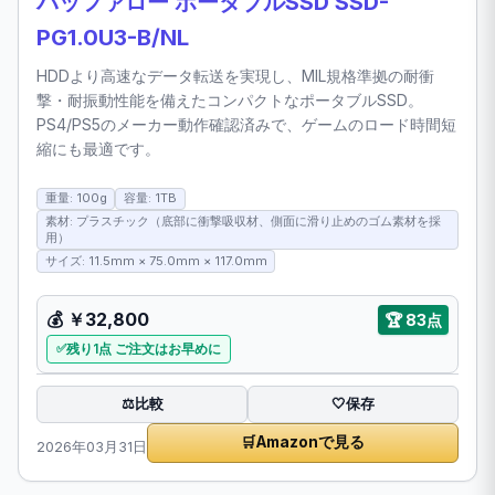
バッファロー ポータブルSSD SSD-
PG1.0U3-B/NL
HDDより高速なデータ転送を実現し、MIL規格準拠の耐衝
撃・耐振動性能を備えたコンパクトなポータブルSSD。
PS4/PS5のメーカー動作確認済みで、ゲームのロード時間短
縮にも最適です。
重量: 100g
容量: 1TB
素材: プラスチック（底部に衝撃吸収材、側面に滑り止めのゴム素材を採
用）
サイズ: 11.5mm × 75.0mm × 117.0mm
💰
￥32,800
🏆
83点
残り1点 ご注文はお早めに
比較
⚖️
🤍
保存
🛒
Amazonで見る
2026年03月31日