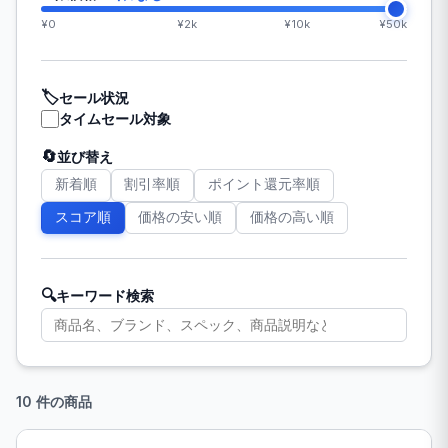
¥0
¥2k
¥10k
¥50k
🏷️
セール状況
タイムセール対象
🔄
並び替え
新着順
割引率順
ポイント還元率順
スコア順
価格の安い順
価格の高い順
🔍
キーワード検索
10 件の商品