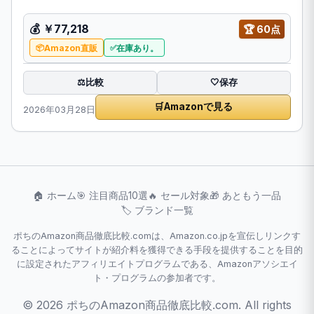
💰
￥77,218
🏆
60点
Amazon直販
在庫あり。
比較
⚖️
🤍
保存
🛒
Amazonで見る
2026年03月28日
🏠 ホーム
🎯 注目商品10選
🔥 セール対象
🎁 あともう一品
🏷️ ブランド一覧
ポちのAmazon商品徹底比較.comは、Amazon.co.jpを宣伝しリンクす
ることによってサイトが紹介料を獲得できる手段を提供することを目的
に設定されたアフィリエイトプログラムである、Amazonアソシエイ
ト・プログラムの参加者です。
© 2026 ポちのAmazon商品徹底比較.com. All rights