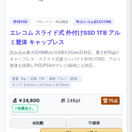
外付SSD
🔌
エレコム(ELECOM)
PCパーツ・周辺機器
エレコム スライド式 外付けSSD 1TB アル
ミ筐体 キャップレス
読み込み最大500MB/sのUSB3.2(Gen2)対応、重さ約15gの
キャップレス・スライド式超コンパクト外付けSSD。アルミ
筐体を採用しPS5/PS4やテレビ録画にも対応。
重量: 15g
容量: 1TB
素材: アルミ（筐体）
サイズ: 9.5mm × 22.1mm × 67.3mm
💰
￥24,800
🎁
248pt
🏆
75点
在庫あり。
比較
⚖️
🤍
保存