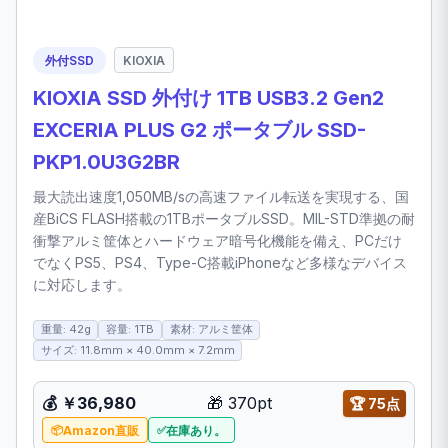
外付SSD
KIOXIA
KIOXIA SSD 外付け 1TB USB3.2 Gen2
EXCERIA PLUS G2 ポータブル SSD-
PKP1.0U3G2BR
最大読出速度1,050MB/sの高速ファイル転送を実現する、国
産BiCS FLASH搭載の1TBポータブルSSD。MIL-STD準拠の耐
衝撃アルミ筐体とハードウェア暗号化機能を備え、PCだけ
でなくPS5、PS4、Type-C搭載iPhoneなど多様なデバイス
に対応します。
重量: 42g
容量: 1TB
素材: アルミ筐体
サイズ: 11.8mm × 40.0mm × 7.2mm
💰
￥36,980
🎁
370pt
🏆
75点
Amazon直販
在庫あり。