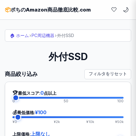
🤍
📦
ポちのAmazon商品徹底比較.com
🏠 ホーム
›
PC周辺機器
›
外付SSD
外付SSD
商品絞り込み
フィルタをリセット
🏆
0
最低スコア:
点以上
0
50
100
💰
¥100
最低価格:
¥0
¥2k
¥10k
¥50k
上限なし
上限価格: