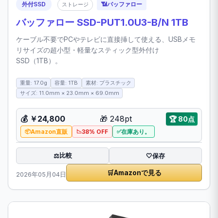
外付SSD
📶
バッファロー
ストレージ
バッファロー SSD-PUT1.0U3-B/N 1TB
ケーブル不要でPCやテレビに直接挿して使える、USBメモ
リサイズの超小型・軽量なスティック型外付け
SSD（1TB）。
重量: 17.0g
容量: 1TB
素材: プラスチック
サイズ: 11.0mm × 23.0mm × 69.0mm
💰
￥24,800
🎁
248pt
🏆
80点
Amazon直販
38% OFF
在庫あり。
比較
⚖️
🤍
保存
🛒
Amazonで見る
2026年05月04日