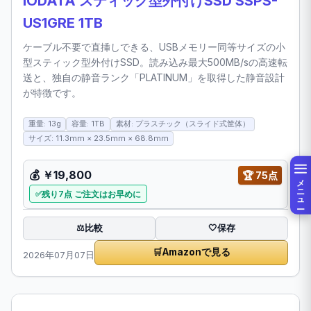
IODATA スティック型外付けSSD SSPS-
US1GRE 1TB
ケーブル不要で直挿しできる、USBメモリー同等サイズの小
型スティック型外付けSSD。読み込み最大500MB/sの高速転
送と、独自の静音ランク「PLATINUM」を取得した静音設計
が特徴です。
重量: 13g
容量: 1TB
素材: プラスチック（スライド式筐体）
サイズ: 11.3mm × 23.5mm × 68.8mm
💰
￥19,800
🏆
75点
メニュー
残り7点 ご注文はお早めに
比較
⚖️
🤍
保存
🛒
Amazonで見る
2026年07月07日