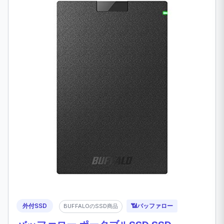
外付SSD
📶
バッファロー
BUFFALOのSSD商品