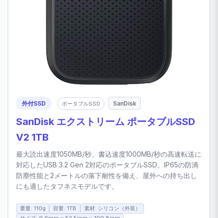
外付SSD
SanDisk
ポータブルSSD
SanDisk エクストリーム ポータブルSSD
V2 1TB
最大読出速度1050MB/秒、書込速度1000MB/秒の高速転送に
対応したUSB 3.2 Gen 2対応のポータブルSSD。IP65の防滴
防塵性能と2メートルの落下耐性を備え、屋外への持ち出し
にも適したタフネスモデルです。
重量: 110g
容量: 1TB
素材: シリコン（外装）