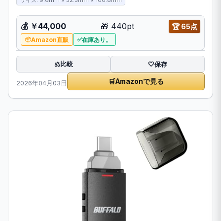
サイズ: 9.6mm × 52.5mm × 100.8mm
💰
￥44,000
🎁
440pt
🏆
65点
Amazon直販
在庫あり。
比較
⚖️
🤍
保存
🛒
Amazonで見る
2026年04月03日