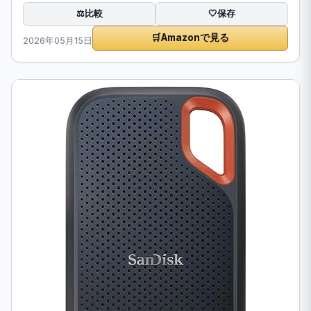
比較
⚖️
🤍
保存
🛒
Amazonで見る
2026年05月15日