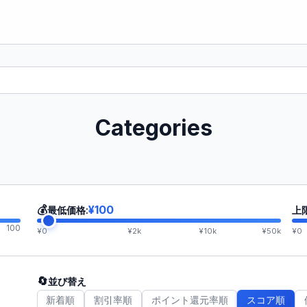
Categories
💰
¥100
最低価格:
上
100
¥0
¥2k
¥10k
¥50k
¥0
🔄
並び替え
新着順
割引率順
ポイント還元率順
スコア順