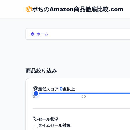
📦
ポちのAmazon商品徹底比較.com
🏠 ホーム
商品絞り込み
🏆
0
最低スコア:
点以上
0
50
🏷️
セール状況
タイムセール対象