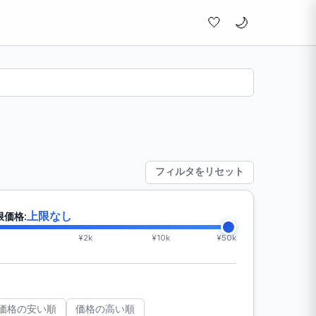
🤍
フィルタをリセット
上限なし
限価格:
¥2k
¥10k
¥50k
価格の安い順
価格の高い順